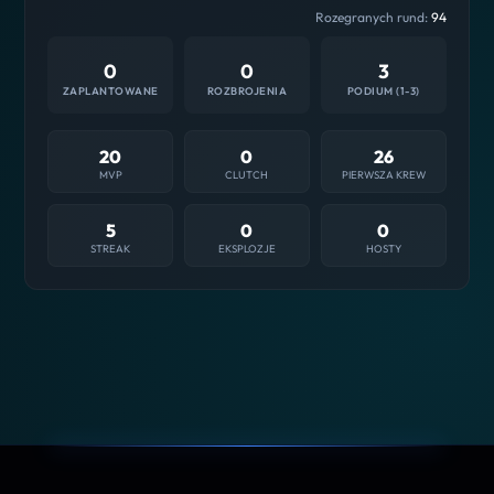
Rozegranych rund:
94
0
0
3
ZAPLANTOWANE
ROZBROJENIA
PODIUM (1-3)
20
0
26
MVP
CLUTCH
PIERWSZA KREW
5
0
0
STREAK
EKSPLOZJE
HOSTY