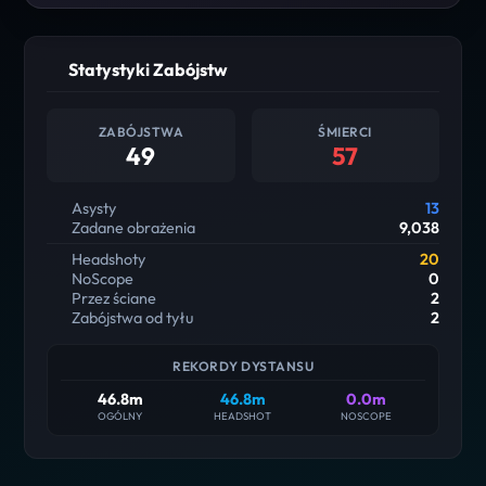
Statystyki Zabójstw
ZABÓJSTWA
ŚMIERCI
49
57
Asysty
13
Zadane obrażenia
9,038
Headshoty
20
NoScope
0
Przez ściane
2
Zabójstwa od tyłu
2
REKORDY DYSTANSU
46.8m
46.8m
0.0m
OGÓLNY
HEADSHOT
NOSCOPE