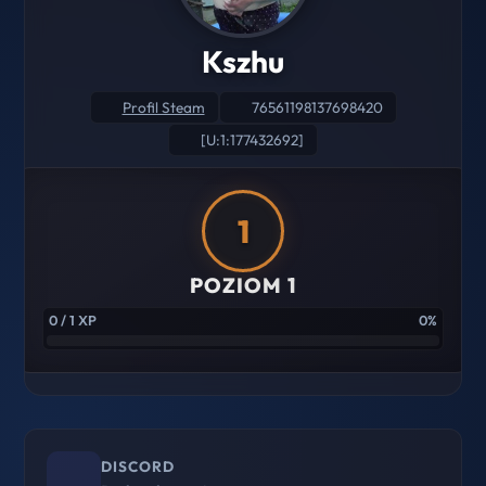
Kszhu
Profil Steam
76561198137698420
[U:1:177432692]
1
POZIOM 1
0 / 1 XP
0%
DISCORD