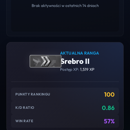
Brak aktywności w ostatnich 14 dniach
AKTUALNA RANGA
Srebro II
Postęp XP:
1,519 XP
100
PUNKTY RANKINGU
0.86
K/D RATIO
57%
WIN RATE