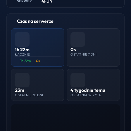
4FUN
SERWER
Czas na serwerze
1h 22m
0s
ŁĄCZNIE
OSTATNIE 7 DNI
1h 22m
0s
23m
4 tygodnie temu
OSTATNIE 30 DNI
OSTATNIA WIZYTA