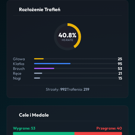
Rozłożenie Trafień
40.8%
HS RATE
Głowa
25
Klatka
95
Brzuch
53
Ręce
21
Nogi
15
Strzały:
992
Trafienia:
219
Cele i Medale
Wygrane: 53
Przegrane: 40