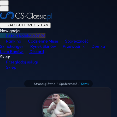
ZALOGUJ PRZEZ STEAM
Nawigacja
Letnia Kolekcja
2026
Ranking
Codzienne Misje
Społeczność
Skinchanger
Rynek Skinów
Przewodnik
Demka
Lista Banów
Discord
Sklep
Przeglądaj usługi
Sklep
Strona główna
/
Społeczność
/
Kszhu