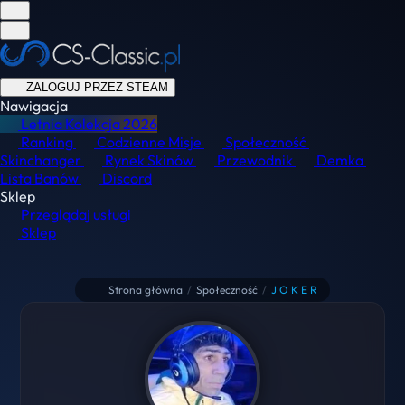
ZALOGUJ PRZEZ STEAM
Nawigacja
Letnia Kolekcja
2026
Ranking
Codzienne Misje
Społeczność
Skinchanger
Rynek Skinów
Przewodnik
Demka
Lista Banów
Discord
Sklep
Przeglądaj usługi
Sklep
Strona główna
/
Społeczność
/
J O K E R