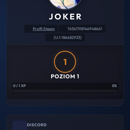
J O K E R
Profil Steam
76561198146948661
[U:1:186682933]
1
POZIOM 1
0 / 1 XP
0%
DISCORD