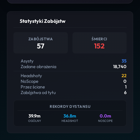
Statystyki Zabójstw
ZABÓJSTWA
ŚMIERCI
57
152
Asysty
35
Zadane obrażenia
18,740
Headshoty
22
NoScope
0
Przez ściane
1
Zabójstwa od tyłu
6
REKORDY DYSTANSU
39.9m
36.8m
0.0m
OGÓLNY
HEADSHOT
NOSCOPE