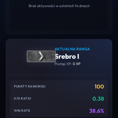
Brak aktywności w ostatnich 14 dniach
AKTUALNA RANGA
Srebro I
Postęp XP:
0 XP
100
PUNKTY RANKINGU
0.38
K/D RATIO
38.6%
WIN RATE