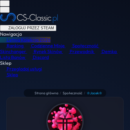
ZALOGUJ PRZEZ STEAM
Nawigacja
Letnia Kolekcja
2026
Ranking
Codzienne Misje
Społeczność
Skinchanger
Rynek Skinów
Przewodnik
Demka
Lista Banów
Discord
Sklep
Przeglądaj usługi
Sklep
Strona główna
/
Społeczność
/
♔Jacek♔