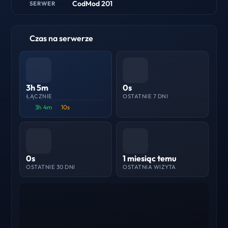
CodMod 201
SERWER
Czas na serwerze
3h 5m
0s
ŁĄCZNIE
OSTATNIE 7 DNI
3h 4m
10s
0s
1 miesiąc temu
OSTATNIE 30 DNI
OSTATNIA WIZYTA