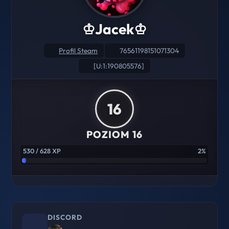
♔Jacek♔
Profil Steam
76561198151071304
[U:1:190805576]
16
POZIOM 16
530 / 628 XP
2%
DISCORD