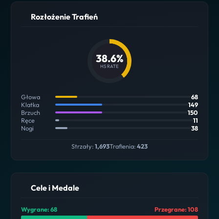
Rozłożenie Trafień
38.6%
HS RATE
Głowa
68
Klatka
149
Brzuch
150
Ręce
11
Nogi
38
Strzały:
1,693
Trafienia:
423
Cele i Medale
Wygrane: 68
Przegrane: 108