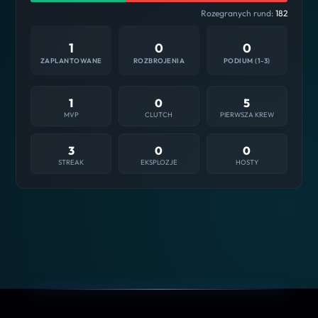
Rozegranych rund:
182
1
0
0
ZAPLANTOWANE
ROZBROJENIA
PODIUM (1-3)
1
0
5
MVP
CLUTCH
PIERWSZA KREW
3
0
0
STREAK
EKSPLOZJE
HOSTY