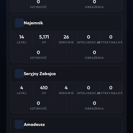
0
0
SZYBKOŚĆ
OBRAŻENIA
Najemnik
14
5,171
26
0
0
LEVEL
XP
ZDROWIE
INTELIGENCJA
WYTRZYMAŁOŚĆ
0
0
SZYBKOŚĆ
OBRAŻENIA
Seryjny Zabojca
4
410
4
0
0
LEVEL
XP
ZDROWIE
INTELIGENCJA
WYTRZYMAŁOŚĆ
0
0
SZYBKOŚĆ
OBRAŻENIA
Amadeusz