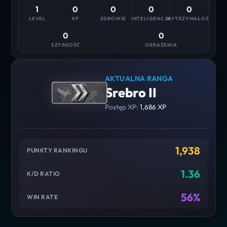
1
0
0
0
0
LEVEL
XP
ZDROWIE
INTELIGENCJA
WYTRZYMAŁOŚĆ
0
0
SZYBKOŚĆ
OBRAŻENIA
AKTUALNA RANGA
Srebro II
Postęp XP:
1,686 XP
1,938
PUNKTY RANKINGU
1.36
K/D RATIO
56%
WIN RATE