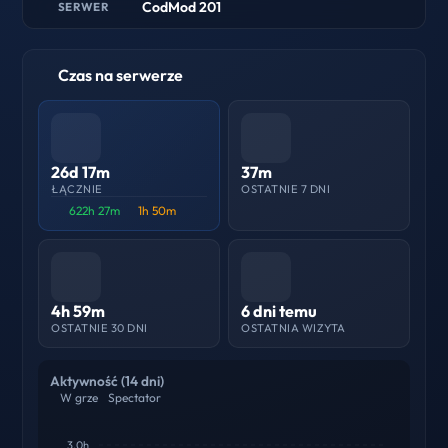
CodMod 201
SERWER
Czas na serwerze
26d 17m
37m
ŁĄCZNIE
OSTATNIE 7 DNI
622h 27m
1h 50m
4h 59m
6 dni temu
OSTATNIE 30 DNI
OSTATNIA WIZYTA
Aktywność (14 dni)
W grze
Spectator
3.0h