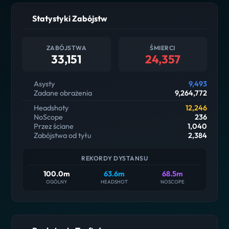
Statystyki Zabójstw
ZABÓJSTWA
ŚMIERCI
33,151
24,357
Asysty
9,493
Zadane obrażenia
9,264,772
Headshoty
12,246
NoScope
236
Przez ściane
1,040
Zabójstwa od tyłu
2,384
REKORDY DYSTANSU
100.0m
63.6m
68.5m
OGÓLNY
HEADSHOT
NOSCOPE