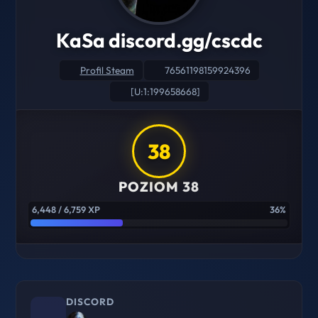
KaSa discord.gg/cscdc
Profil Steam
76561198159924396
[U:1:199658668]
38
POZIOM 38
6,448 / 6,759 XP
36%
DISCORD