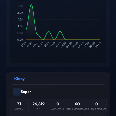
2.5h
2.0h
1.5h
1.0h
0.5h
0.0h
28.07
29.07
30.07
31.07
01.08
02.08
03.08
04.08
05.08
06.08
07.08
08.08
27.07
09.08
Klasy
Saper
31
26,819
0
60
0
LEVEL
XP
ZDROWIE
INTELIGENCJA
WYTRZYMAŁOŚĆ