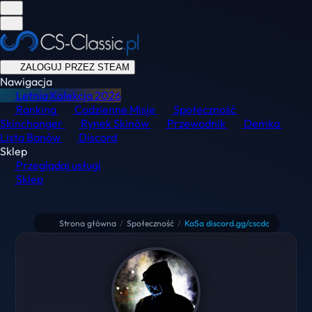
ZALOGUJ PRZEZ STEAM
Nawigacja
Letnia Kolekcja
2026
Ranking
Codzienne Misje
Społeczność
Skinchanger
Rynek Skinów
Przewodnik
Demka
Lista Banów
Discord
Sklep
Przeglądaj usługi
Sklep
Strona główna
/
Społeczność
/
KaSa discord.gg/cscdc