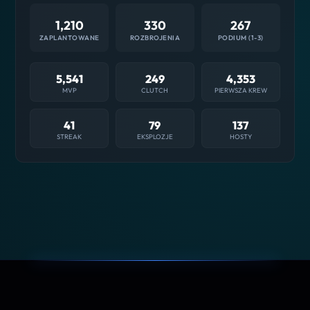
1,210
330
267
ZAPLANTOWANE
ROZBROJENIA
PODIUM (1-3)
5,541
249
4,353
MVP
CLUTCH
PIERWSZA KREW
41
79
137
STREAK
EKSPLOZJE
HOSTY