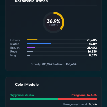
Rozłożenie Trafień
36.9%
HS RATE
Głowa
28,605
Klatka
65,119
Brzuch
21,402
Ręce
16,839
Nogi
8,335
Strzały:
811,974
Trafienia:
165,684
Cele i Medale
Wygrane: 20,837
Przegrane: 16,404
Rozegranych rund:
37,864