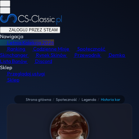
ZALOGUJ PRZEZ STEAM
Nawigacja
Letnia Kolekcja
2026
Ranking
Codzienne Misje
Społeczność
Skinchanger
Rynek Skinów
Przewodnik
Demka
Lista Banów
Discord
Sklep
Przeglądaj usługi
Sklep
Strona główna
/
Społeczność
/
Legenda
/
Historia kar