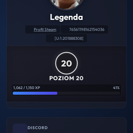
Legenda
Profil Steam
76561198162154036
[U:1:201888308]
20
POZIOM 20
1,062 / 1,150 XP
41%
DISCORD