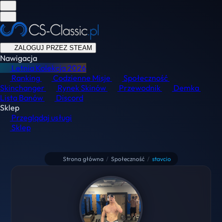
ZALOGUJ PRZEZ STEAM
Nawigacja
Letnia Kolekcja
2026
Ranking
Codzienne Misje
Społeczność
Skinchanger
Rynek Skinów
Przewodnik
Demka
Lista Banów
Discord
Sklep
Przeglądaj usługi
Sklep
Strona główna
/
Społeczność
/
stavcio