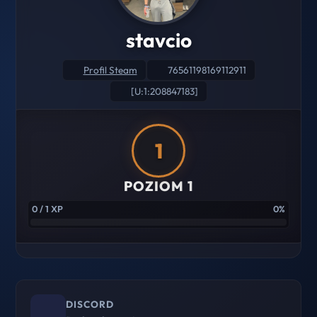
stavcio
Profil Steam
76561198169112911
[U:1:208847183]
1
POZIOM 1
0 / 1 XP
0%
DISCORD