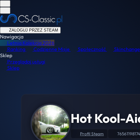
ZALOGUJ PRZEZ STEAM
Nawigacja
Letnia Kolekcja
2026
Ranking
Codzienne Misje
Społeczność
Skinchange
Sklep
Przeglądaj usługi
Sklep
Hot Kool-Ai
Profil Steam
7656119817