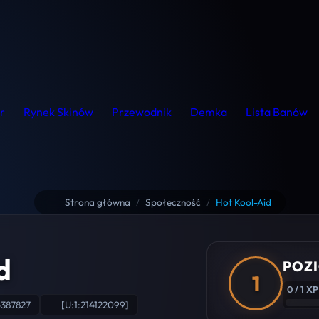
r
Rynek Skinów
Przewodnik
Demka
Lista Banów
Strona główna
Społeczność
Hot Kool-Aid
/
/
d
POZI
1
0 / 1 XP
4387827
[U:1:214122099]