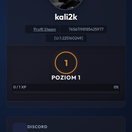
kali2k
Profil Steam
76561198185425977
[U:1:225160249]
1
POZIOM 1
0 / 1 XP
0%
DISCORD