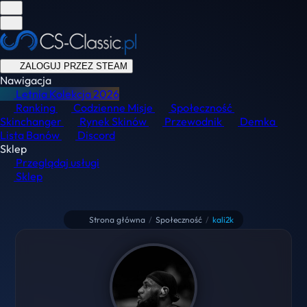
ZALOGUJ PRZEZ STEAM
Nawigacja
Letnia Kolekcja
2026
Ranking
Codzienne Misje
Społeczność
Skinchanger
Rynek Skinów
Przewodnik
Demka
Lista Banów
Discord
Sklep
Przeglądaj usługi
Sklep
Strona główna
/
Społeczność
/
kali2k