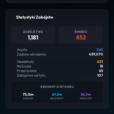
Statystyki Zabójstw
ZABÓJSTWA
ŚMIERCI
1,181
852
Asysty
260
Zadane obrażenia
439,070
Headshoty
633
NoScope
18
Przez ściane
65
Zabójstwa od tyłu
107
REKORDY DYSTANSU
75.0m
69.2m
36.7m
OGÓLNY
HEADSHOT
NOSCOPE