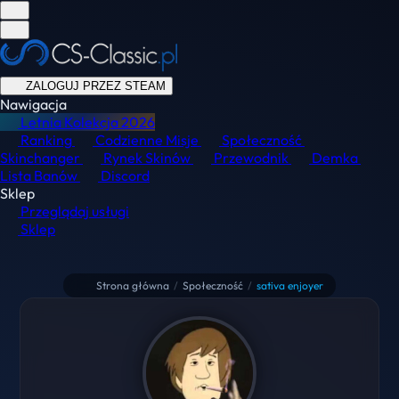
ZALOGUJ PRZEZ STEAM
Nawigacja
Letnia Kolekcja
2026
Ranking
Codzienne Misje
Społeczność
Skinchanger
Rynek Skinów
Przewodnik
Demka
Lista Banów
Discord
Sklep
Przeglądaj usługi
Sklep
Strona główna
/
Społeczność
/
sativa enjoyer