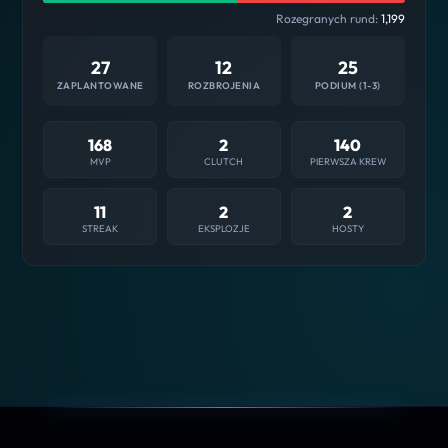
Rozegranych rund:
1,199
27
12
25
ZAPLANTOWANE
ROZBROJENIA
PODIUM (1-3)
168
2
140
MVP
CLUTCH
PIERWSZA KREW
11
2
2
STREAK
EKSPLOZJE
HOSTY