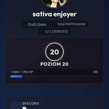
sativa enjoyer
Profil Steam
76561198191656041
[U:1:231390313]
20
POZIOM 20
1,020 / 1,150 XP
13%
DISCORD