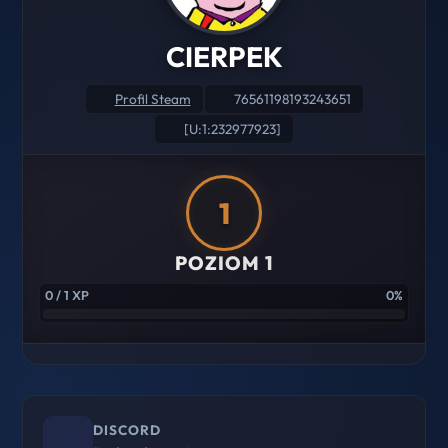
CIERPEK
Profil Steam
76561198193243651
[U:1:232977923]
1
POZIOM 1
0 / 1 XP
0%
DISCORD