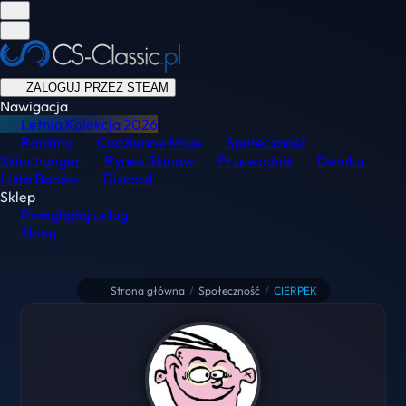
ZALOGUJ PRZEZ STEAM
Nawigacja
Letnia Kolekcja
2026
Ranking
Codzienne Misje
Społeczność
Skinchanger
Rynek Skinów
Przewodnik
Demka
Lista Banów
Discord
Sklep
Przeglądaj usługi
Sklep
Strona główna
/
Społeczność
/
CIERPEK