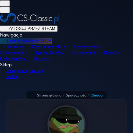
ZALOGUJ PRZEZ STEAM
Nawigacja
Letnia Kolekcja
2026
Ranking
Codzienne Misje
Społeczność
Skinchanger
Rynek Skinów
Przewodnik
Demka
Lista Banów
Discord
Sklep
Przeglądaj usługi
Sklep
Strona główna
/
Społeczność
/
Cheeba