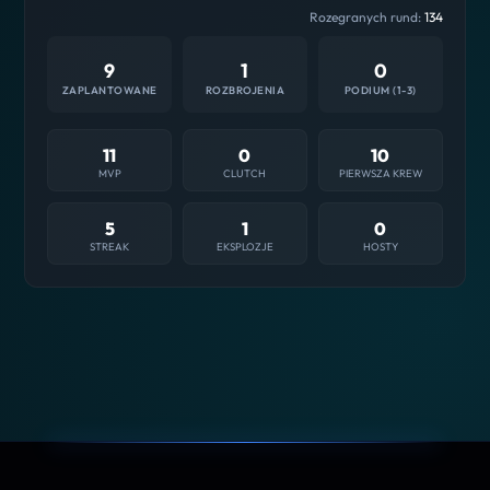
Rozegranych rund:
134
9
1
0
ZAPLANTOWANE
ROZBROJENIA
PODIUM (1-3)
11
0
10
MVP
CLUTCH
PIERWSZA KREW
5
1
0
STREAK
EKSPLOZJE
HOSTY