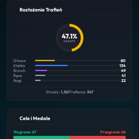
Rozłożenie Trafień
47.1%
HS RATE
Głowa
80
Klatka
134
Brzuch
49
Ręce
41
Nogi
22
Strzały:
1,361
Trafienia:
347
Cele i Medale
Wygrane: 67
Przegrane: 66