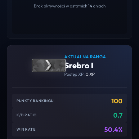
Brak aktywności w ostatnich 14 dniach
AKTUALNA RANGA
Srebro I
Postęp XP:
0 XP
100
PUNKTY RANKINGU
0.7
K/D RATIO
50.4%
WIN RATE