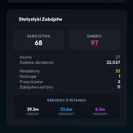
Statystyki Zabójstw
ZABÓJSTWA
ŚMIERCI
68
97
Asysty
27
Zadane obrażenia
22,027
Headshoty
32
NoScope
1
Przez ściane
2
Zabójstwa od tyłu
11
REKORDY DYSTANSU
39.3m
33.6m
8.3m
OGÓLNY
HEADSHOT
NOSCOPE