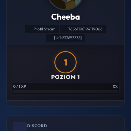
Cheeba
Profil Steam
76561198194119066
[U:1:233853338]
1
POZIOM 1
0 / 1 XP
0%
DISCORD