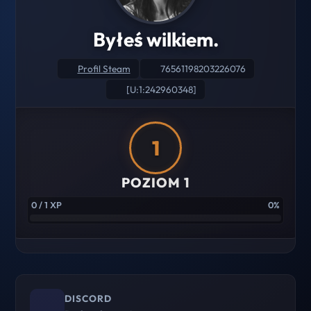
Byłeś wilkiem.
Profil Steam
76561198203226076
[U:1:242960348]
1
POZIOM 1
0 / 1 XP
0%
DISCORD