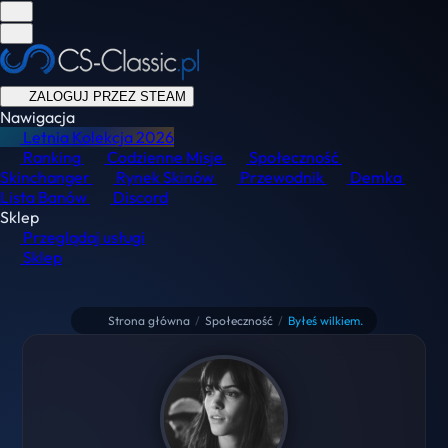
ZALOGUJ PRZEZ STEAM
Nawigacja
Letnia Kolekcja
2026
Ranking
Codzienne Misje
Społeczność
Skinchanger
Rynek Skinów
Przewodnik
Demka
Lista Banów
Discord
Sklep
Przeglądaj usługi
Sklep
Strona główna
/
Społeczność
/
Byłeś wilkiem.