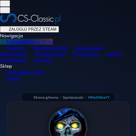
ZALOGUJ PRZEZ STEAM
Nawigacja
Letnia Kolekcja
2026
Ranking
Codzienne Misje
Społeczność
Skinchanger
Rynek Skinów
Przewodnik
Demka
Lista Banów
Discord
Sklep
Przeglądaj usługi
Sklep
Strona główna
/
Społeczność
/
MMoNNkeYY