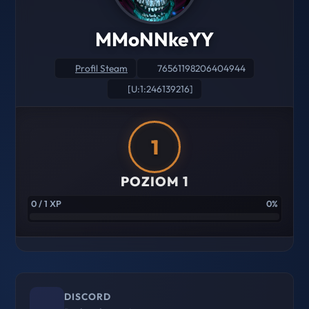
MMoNNkeYY
Profil Steam
76561198206404944
[U:1:246139216]
1
POZIOM 1
0 / 1 XP
0%
DISCORD