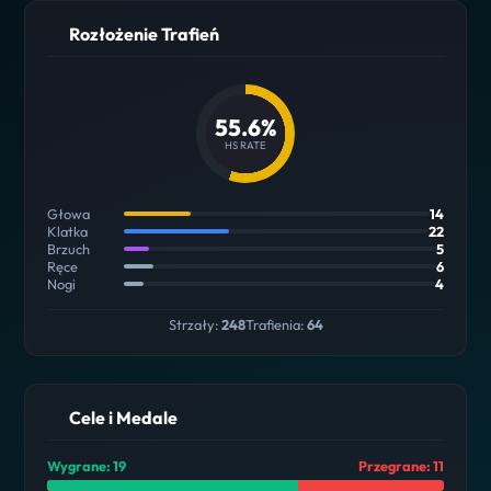
Rozłożenie Trafień
55.6%
HS RATE
Głowa
14
Klatka
22
Brzuch
5
Ręce
6
Nogi
4
Strzały:
248
Trafienia:
64
Cele i Medale
Wygrane: 19
Przegrane: 11