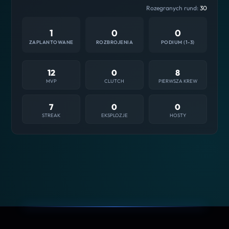
Rozegranych rund:
30
1
0
0
ZAPLANTOWANE
ROZBROJENIA
PODIUM (1-3)
12
0
8
MVP
CLUTCH
PIERWSZA KREW
7
0
0
STREAK
EKSPLOZJE
HOSTY