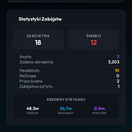
Statystyki Zabójstw
ZABÓJSTWA
ŚMIERCI
18
12
Asysty
2
Zadane obrażenia
3,203
Headshoty
10
NoScope
0
Przez ściane
2
Zabójstwa od tyłu
1
REKORDY DYSTANSU
48.3m
24.7m
0.0m
OGÓLNY
HEADSHOT
NOSCOPE