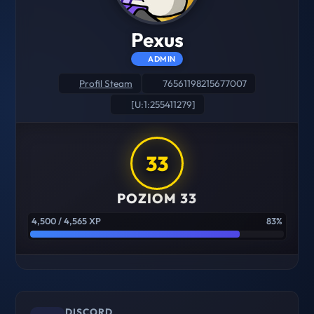
Pexus
ADMIN
Profil Steam
76561198215677007
[U:1:255411279]
33
POZIOM 33
4,500 / 4,565 XP
83%
DISCORD