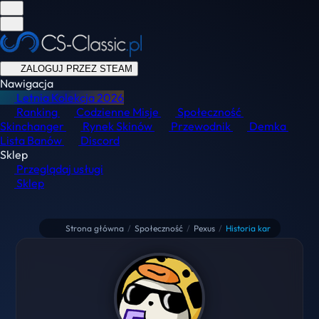
ZALOGUJ PRZEZ STEAM
Nawigacja
Letnia Kolekcja
2026
Ranking
Codzienne Misje
Społeczność
Skinchanger
Rynek Skinów
Przewodnik
Demka
Lista Banów
Discord
Sklep
Przeglądaj usługi
Sklep
Strona główna
/
Społeczność
/
Pexus
/
Historia kar