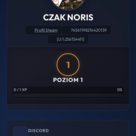
CZAK NORIS
Profil Steam
76561198216420139
[U:1:256154411]
1
POZIOM 1
0 / 1 XP
0%
DISCORD