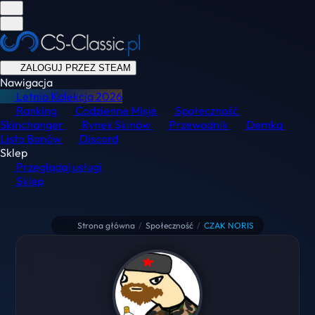
ZALOGUJ PRZEZ STEAM
Nawigacja
Letnia Kolekcja
2026
Ranking
Codzienne Misje
Społeczność
Skinchanger
Rynek Skinów
Przewodnik
Demka
Lista Banów
Discord
Sklep
Przeglądaj usługi
Sklep
Strona główna
/
Społeczność
/
CZAK NORIS