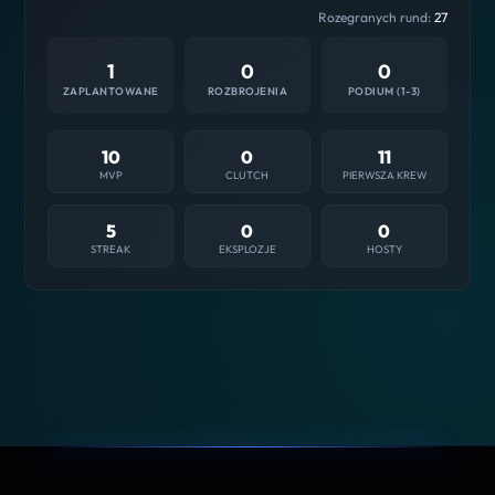
Rozegranych rund:
27
1
0
0
ZAPLANTOWANE
ROZBROJENIA
PODIUM (1-3)
10
0
11
MVP
CLUTCH
PIERWSZA KREW
5
0
0
STREAK
EKSPLOZJE
HOSTY