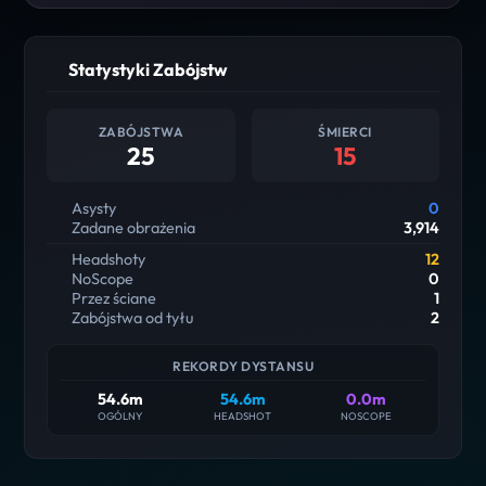
Statystyki Zabójstw
ZABÓJSTWA
ŚMIERCI
25
15
Asysty
0
Zadane obrażenia
3,914
Headshoty
12
NoScope
0
Przez ściane
1
Zabójstwa od tyłu
2
REKORDY DYSTANSU
54.6m
54.6m
0.0m
OGÓLNY
HEADSHOT
NOSCOPE