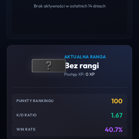
Brak aktywności w ostatnich 14 dniach
AKTUALNA RANGA
Bez rangi
Postęp XP:
0 XP
100
PUNKTY RANKINGU
1.67
K/D RATIO
40.7%
WIN RATE