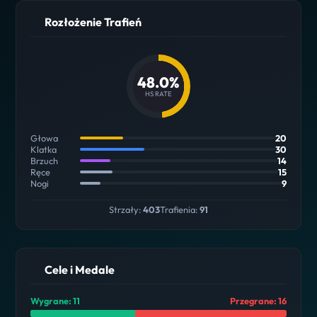
Rozłożenie Trafień
48.0%
HS RATE
Głowa
20
Klatka
30
Brzuch
14
Ręce
15
Nogi
9
Strzały:
403
Trafienia:
91
Cele i Medale
Wygrane: 11
Przegrane: 16