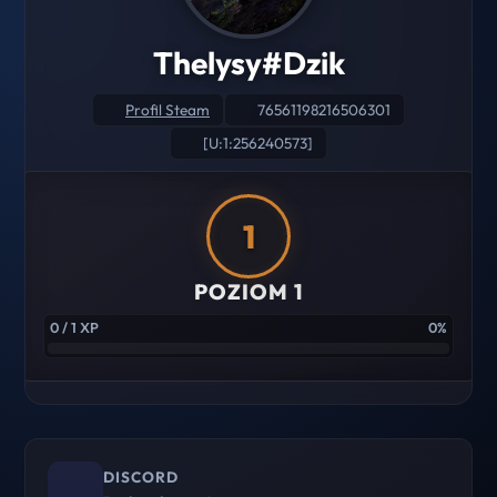
Thelysy#Dzik
Profil Steam
76561198216506301
[U:1:256240573]
1
POZIOM 1
0 / 1 XP
0%
DISCORD