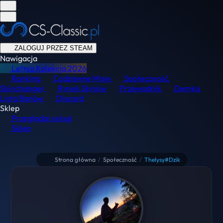
ZALOGUJ PRZEZ STEAM
Nawigacja
Letnia Kolekcja
2026
Ranking
Codzienne Misje
Społeczność
Skinchanger
Rynek Skinów
Przewodnik
Demka
Lista Banów
Discord
Sklep
Przeglądaj usługi
Sklep
Strona główna
/
Społeczność
/
Thelysy#Dzik