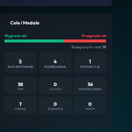
Cele i Medale
Wygrane: 64
Przegrane: 46
Rozegranych rund:
111
5
4
1
ZAPLANTOWANE
ROZBROJENIA
PODIUM (1-3)
38
0
36
MVP
CLUTCH
PIERWSZA KREW
7
0
0
STREAK
EKSPLOZJE
HOSTY