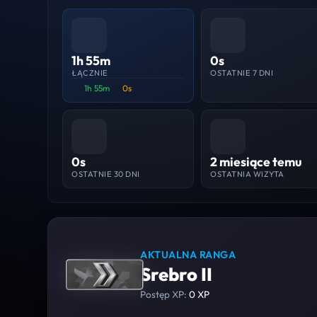
1h 55m
0s
ŁĄCZNIE
OSTATNIE 7 DNI
1h 55m
0s
0s
2 miesiące temu
OSTATNIE 30 DNI
OSTATNIA WIZYTA
AKTUALNA RANGA
Srebro II
Postęp XP:
0 XP