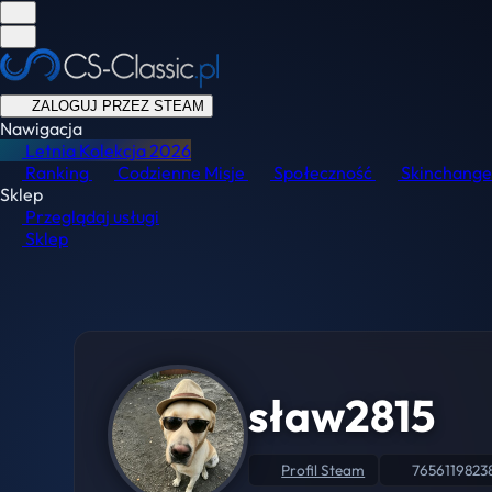
ZALOGUJ PRZEZ STEAM
Nawigacja
Letnia Kolekcja
2026
Ranking
Codzienne Misje
Społeczność
Skinchange
Sklep
Przeglądaj usługi
Sklep
sław2815
Profil Steam
7656119823