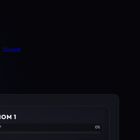
Discord
IOM 1
P
0%