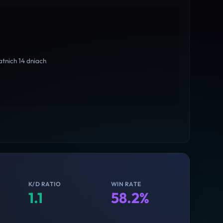
tnich 14 dniach
K/D RATIO
WIN RATE
1.1
58.2%