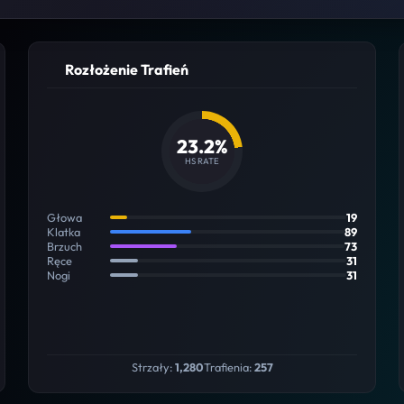
Rozłożenie Trafień
23.2%
HS RATE
Głowa
19
Klatka
89
Brzuch
73
Ręce
31
Nogi
31
Strzały:
1,280
Trafienia:
257