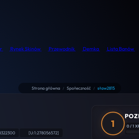
r
Rynek Skinów
Przewodnik
Demka
Lista Banów
Strona główna
Społeczność
sław2815
/
/
POZ
1
0 / 1 X
8322300
[U:1:278056572]