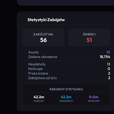
Statystyki Zabójstw
ZABÓJSTWA
ŚMIERCI
56
51
Asysty
10
Zadane obrażenia
18,754
Headshoty
13
NoScope
0
Przez ściane
2
Zabójstwa od tyłu
2
REKORDY DYSTANSU
42.2m
42.2m
0.0m
OGÓLNY
HEADSHOT
NOSCOPE