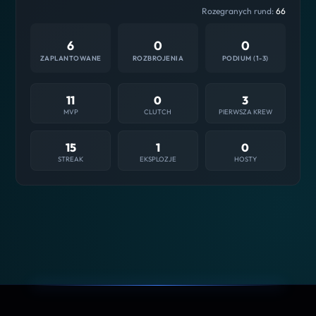
Rozegranych rund:
66
6
0
0
ZAPLANTOWANE
ROZBROJENIA
PODIUM (1-3)
11
0
3
MVP
CLUTCH
PIERWSZA KREW
15
1
0
STREAK
EKSPLOZJE
HOSTY