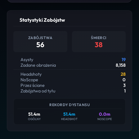
Statystyki Zabójstw
ZABÓJSTWA
ŚMIERCI
56
38
Asysty
19
Zadane obrażenia
8,158
Headshoty
28
NoScope
0
Przez ściane
3
Zabójstwa od tyłu
1
REKORDY DYSTANSU
51.4m
51.4m
0.0m
OGÓLNY
HEADSHOT
NOSCOPE