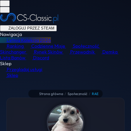
ZALOGUJ PRZEZ STEAM
Nawigacja
Letnia Kolekcja
2026
Ranking
Codzienne Misje
Społeczność
Skinchanger
Rynek Skinów
Przewodnik
Demka
Lista Banów
Discord
Sklep
Przeglądaj usługi
Sklep
Strona główna
/
Społeczność
/
RAE