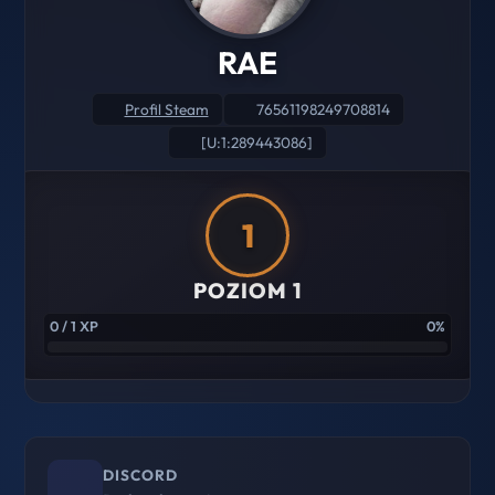
RAE
Profil Steam
76561198249708814
[U:1:289443086]
1
POZIOM 1
0 / 1 XP
0%
DISCORD