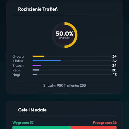
Rozłożenie Trafień
50.0%
HS RATE
Głowa
34
Klatka
82
Brzuch
24
Ręce
20
Nogi
13
Strzały:
950
Trafienia:
233
Cele i Medale
Wygrane: 37
Przegrane: 26