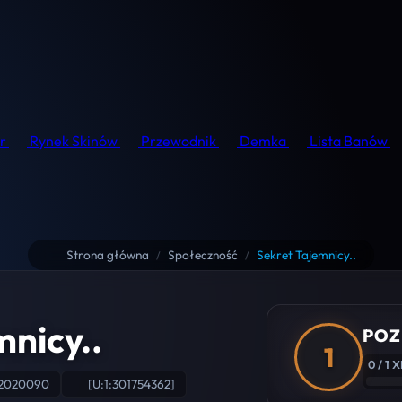
r
Rynek Skinów
Przewodnik
Demka
Lista Banów
Strona główna
Społeczność
Sekret Tajemnicy..
/
/
mnicy..
POZ
1
0 / 1 
62020090
[U:1:301754362]