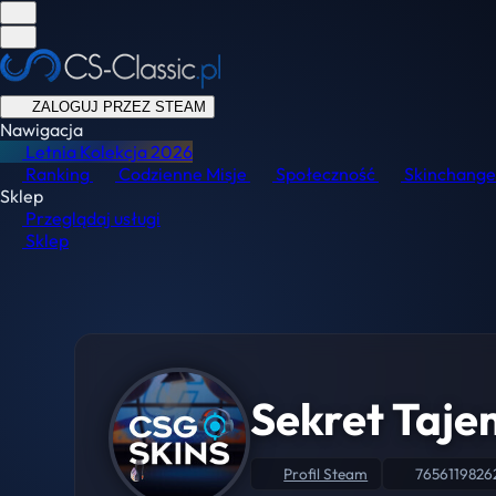
ZALOGUJ PRZEZ STEAM
Nawigacja
Letnia Kolekcja
2026
Ranking
Codzienne Misje
Społeczność
Skinchange
Sklep
Przeglądaj usługi
Sklep
Sekret Taje
Profil Steam
765611982