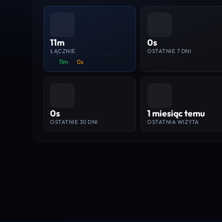
11m
0s
ŁĄCZNIE
OSTATNIE 7 DNI
11m
0s
0s
1 miesiąc temu
OSTATNIE 30 DNI
OSTATNIA WIZYTA