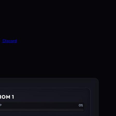
Discord
IOM 1
XP
0%