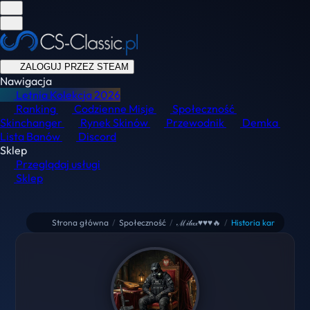
ZALOGUJ PRZEZ STEAM
Nawigacja
Letnia Kolekcja
2026
Ranking
Codzienne Misje
Społeczność
Skinchanger
Rynek Skinów
Przewodnik
Demka
Lista Banów
Discord
Sklep
Przeglądaj usługi
Sklep
Strona główna
/
Społeczność
/
ℳ𝒾𝓁𝓊𝓍♥♥♥🔥
/
Historia kar