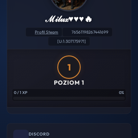
ℳ𝒾𝓁𝓊𝓍♥♥♥🔥
Profil Steam
76561198267441699
[U:1:307175971]
1
POZIOM 1
0 / 1 XP
0%
DISCORD