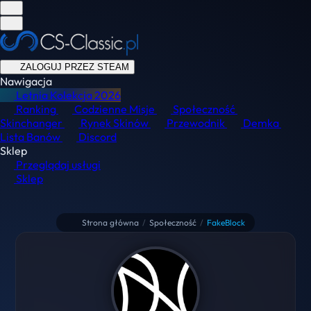
ZALOGUJ PRZEZ STEAM
Nawigacja
Letnia Kolekcja
2026
Ranking
Codzienne Misje
Społeczność
Skinchanger
Rynek Skinów
Przewodnik
Demka
Lista Banów
Discord
Sklep
Przeglądaj usługi
Sklep
Strona główna
/
Społeczność
/
FakeBlock