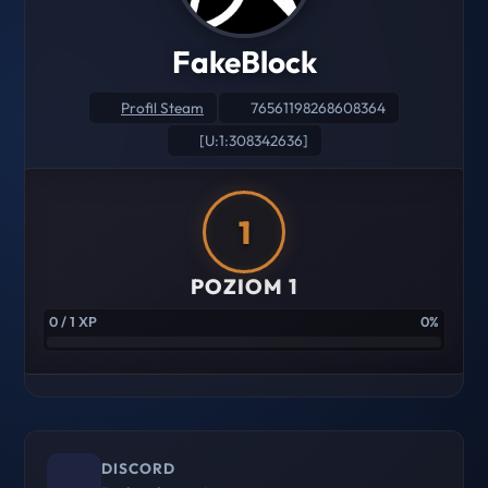
FakeBlock
Profil Steam
76561198268608364
[U:1:308342636]
1
POZIOM 1
0 / 1 XP
0%
DISCORD