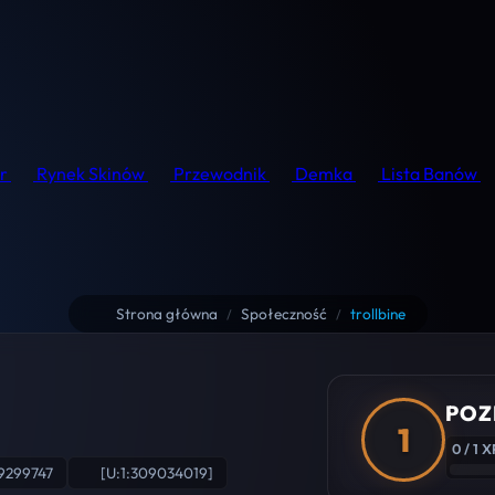
r
Rynek Skinów
Przewodnik
Demka
Lista Banów
Strona główna
Społeczność
trollbine
/
/
POZ
1
0 / 1 X
9299747
[U:1:309034019]