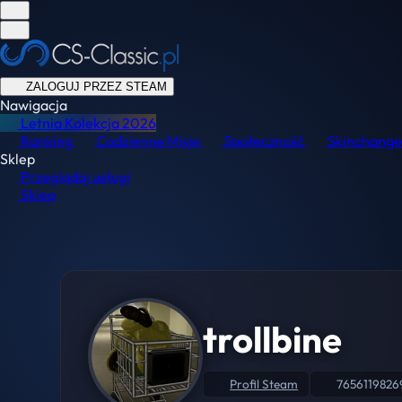
ZALOGUJ PRZEZ STEAM
Nawigacja
Letnia Kolekcja
2026
Ranking
Codzienne Misje
Społeczność
Skinchange
Sklep
Przeglądaj usługi
Sklep
trollbine
Profil Steam
7656119826