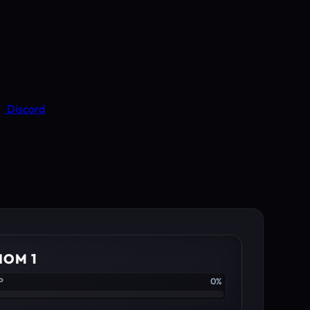
Discord
IOM 1
P
0%