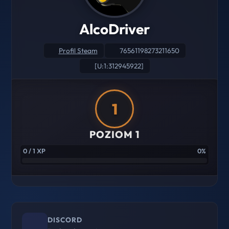
AlcoDriver
Profil Steam
76561198273211650
[U:1:312945922]
1
POZIOM 1
0 / 1 XP
0%
DISCORD