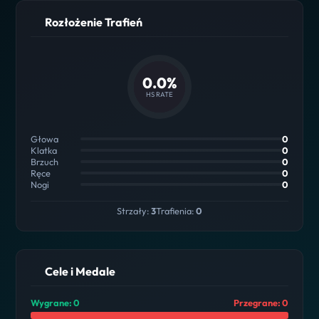
Rozłożenie Trafień
0.0%
HS RATE
Głowa
0
Klatka
0
Brzuch
0
Ręce
0
Nogi
0
Strzały:
3
Trafienia:
0
Cele i Medale
Wygrane: 0
Przegrane: 0