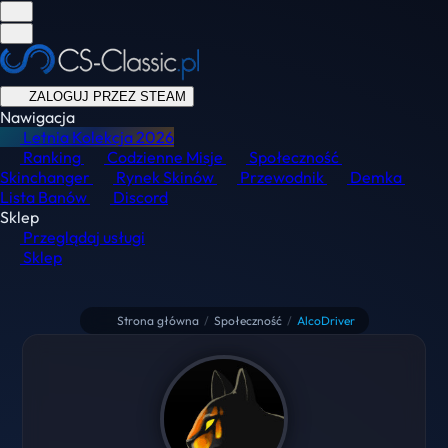
ZALOGUJ PRZEZ STEAM
Nawigacja
Letnia Kolekcja
2026
Ranking
Codzienne Misje
Społeczność
Skinchanger
Rynek Skinów
Przewodnik
Demka
Lista Banów
Discord
Sklep
Przeglądaj usługi
Sklep
Strona główna
/
Społeczność
/
AlcoDriver