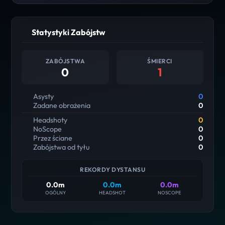
Statystyki Zabójstw
ZABÓJSTWA
ŚMIERCI
0
1
Asysty
0
Zadane obrażenia
0
Headshoty
0
NoScope
0
Przez ściane
0
Zabójstwa od tyłu
0
REKORDY DYSTANSU
0.0m
0.0m
0.0m
OGÓLNY
HEADSHOT
NOSCOPE