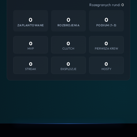
Rozegranych rund:
0
0
0
0
ZAPLANTOWANE
ROZBROJENIA
PODIUM (1-3)
0
0
0
MVP
CLUTCH
PIERWSZA KREW
0
0
0
STREAK
EKSPLOZJE
HOSTY