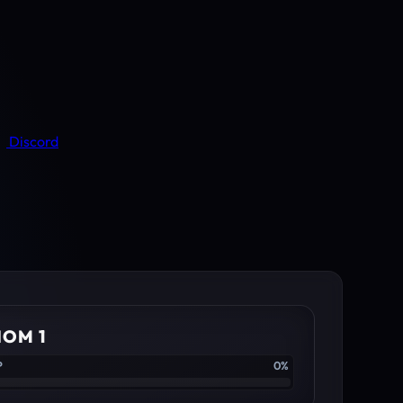
Discord
IOM 1
P
0%