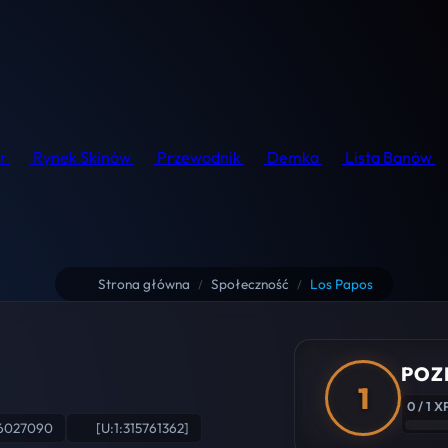
r
Rynek Skinów
Przewodnik
Demka
Lista Banów
Strona główna
Społeczność
Los Papos
/
/
POZ
1
0 / 1 X
76027090
[U:1:315761362]