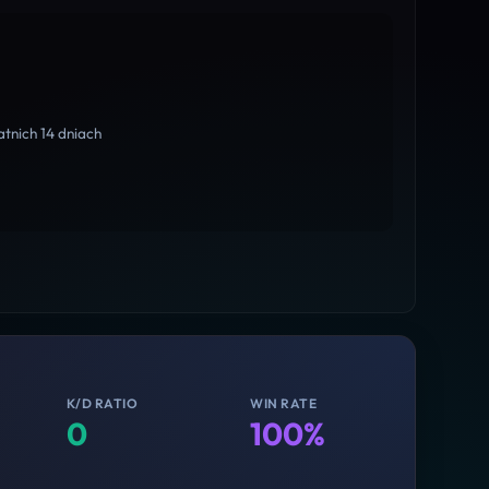
tnich 14 dniach
K/D RATIO
WIN RATE
0
100%