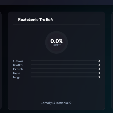
Rozłożenie Trafień
0.0%
HS RATE
Głowa
0
Klatka
0
Brzuch
0
Ręce
0
Nogi
0
Strzały:
2
Trafienia:
0