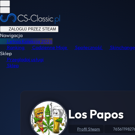
ZALOGUJ PRZEZ STEAM
Nawigacja
Letnia Kolekcja
2026
Ranking
Codzienne Misje
Społeczność
Skinchange
Sklep
Przeglądaj usługi
Sklep
Los Papos
Profil Steam
765611982