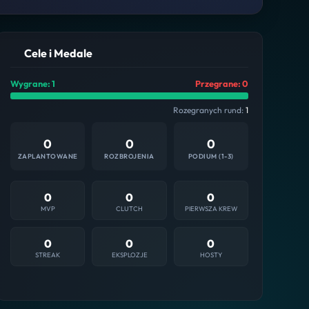
Cele i Medale
Wygrane: 1
Przegrane: 0
Rozegranych rund:
1
0
0
0
ZAPLANTOWANE
ROZBROJENIA
PODIUM (1-3)
0
0
0
MVP
CLUTCH
PIERWSZA KREW
0
0
0
STREAK
EKSPLOZJE
HOSTY