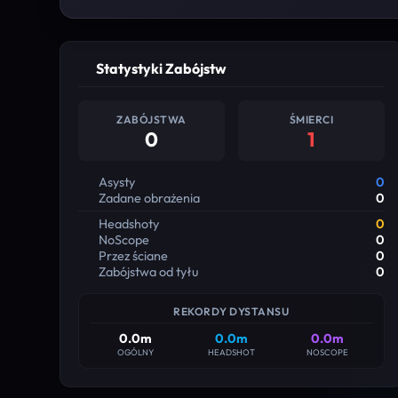
Statystyki Zabójstw
ZABÓJSTWA
ŚMIERCI
0
1
Asysty
0
Zadane obrażenia
0
Headshoty
0
NoScope
0
Przez ściane
0
Zabójstwa od tyłu
0
REKORDY DYSTANSU
0.0m
0.0m
0.0m
OGÓLNY
HEADSHOT
NOSCOPE