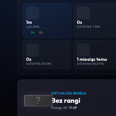
1m
0s
ŁĄCZNIE
OSTATNIE 7 DNI
1m
0s
0s
1 miesiąc temu
OSTATNIE 30 DNI
OSTATNIA WIZYTA
AKTUALNA RANGA
Bez rangi
Postęp XP:
11 XP