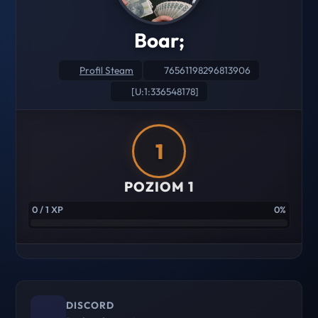
Boar;
Profil Steam
76561198296813906
[U:1:336548178]
1
POZIOM 1
0 / 1 XP
0%
DISCORD