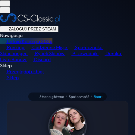
ZALOGUJ PRZEZ STEAM
Nawigacja
Letnia Kolekcja
2026
Ranking
Codzienne Misje
Społeczność
Skinchanger
Rynek Skinów
Przewodnik
Demka
Lista Banów
Discord
Sklep
Przeglądaj usługi
Sklep
Strona główna
/
Społeczność
/
Boar;