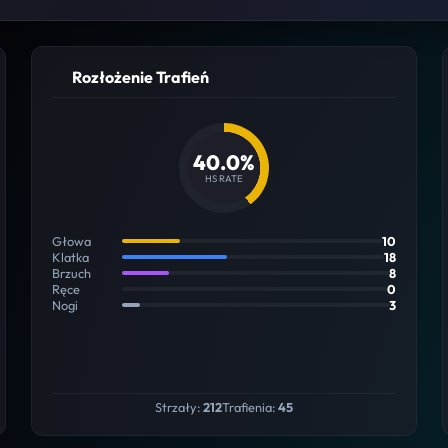
Rozłożenie Trafień
40.0%
HS RATE
Głowa
10
Klatka
18
Brzuch
8
Ręce
0
Nogi
3
Strzały:
212
Trafienia:
45