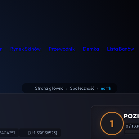
r
Rynek Skinów
Przewodnik
Demka
Lista Banów
Strona główna
Społeczność
earth
/
/
POZI
1
0 / 1 X
8404251
[U:1:338138523]