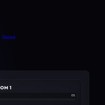
Discord
OM 1
P
0%