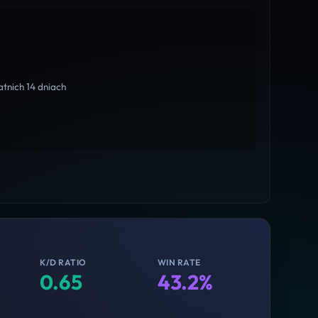
tnich 14 dniach
K/D RATIO
WIN RATE
0.65
43.2%