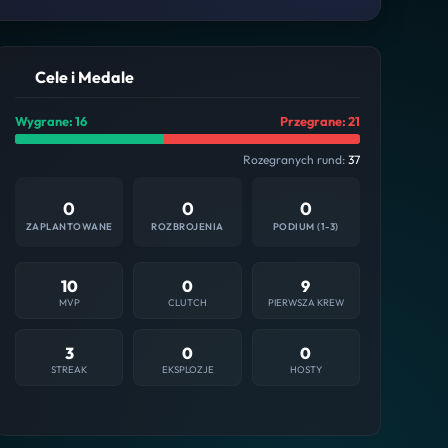
Cele i Medale
Wygrane: 16
Przegrane: 21
Rozegranych rund:
37
0
0
0
ZAPLANTOWANE
ROZBROJENIA
PODIUM (1-3)
10
0
9
MVP
CLUTCH
PIERWSZA KREW
3
0
0
STREAK
EKSPLOZJE
HOSTY