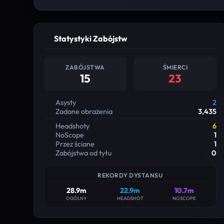
Statystyki Zabójstw
ZABÓJSTWA
ŚMIERCI
15
23
Asysty
2
Zadane obrażenia
3,435
Headshoty
6
NoScope
1
Przez ściane
1
Zabójstwa od tyłu
0
REKORDY DYSTANSU
28.9m
22.9m
10.7m
OGÓLNY
HEADSHOT
NOSCOPE