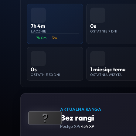
7h 4m
0s
ŁĄCZNIE
OSTATNIE 7 DNI
7h 0m
3m
0s
1 miesiąc temu
OSTATNIE 30 DNI
OSTATNIA WIZYTA
AKTUALNA RANGA
Bez rangi
Postęp XP:
454 XP