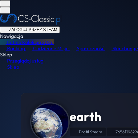
ZALOGUJ PRZEZ STEAM
Nawigacja
Letnia Kolekcja
2026
Ranking
Codzienne Misje
Społeczność
Skinchange
Sklep
Przeglądaj usługi
Sklep
earth
Profil Steam
7656119829