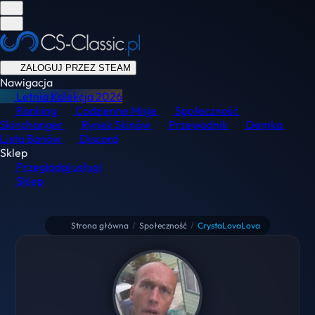
ZALOGUJ PRZEZ STEAM
Nawigacja
Letnia Kolekcja
2026
Ranking
Codzienne Misje
Społeczność
Skinchanger
Rynek Skinów
Przewodnik
Demka
Lista Banów
Discord
Sklep
Przeglądaj usługi
Sklep
Strona główna
/
Społeczność
/
CrystaLovaLova