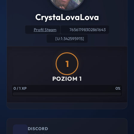
CrystaLovaLova
Profil Steam
76561198302861643
[U:1:342595915]
1
POZIOM 1
0 / 1 XP
0%
DISCORD