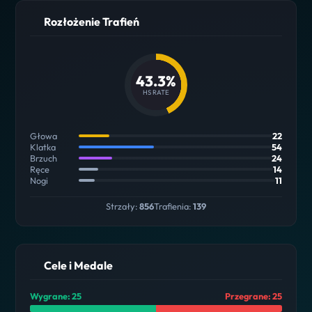
Rozłożenie Trafień
43.3%
HS RATE
Głowa
22
Klatka
54
Brzuch
24
Ręce
14
Nogi
11
Strzały:
856
Trafienia:
139
Cele i Medale
Wygrane: 25
Przegrane: 25