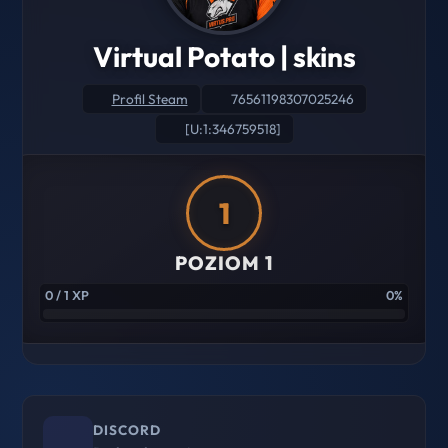
Virtual Potato | skins
Profil Steam
76561198307025246
[U:1:346759518]
1
POZIOM 1
0 / 1 XP
0%
DISCORD