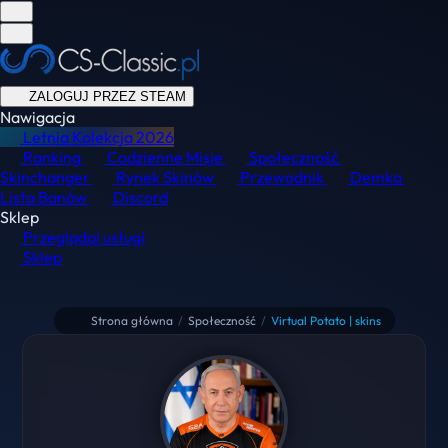
ZALOGUJ PRZEZ STEAM
Nawigacja
Letnia Kolekcja
2026
Ranking
Codzienne Misje
Społeczność
Skinchanger
Rynek Skinów
Przewodnik
Demka
Lista Banów
Discord
Sklep
Przeglądaj usługi
Sklep
Strona główna
/
Społeczność
/
Virtual Potato | skins