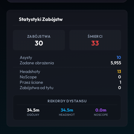
Statystyki Zabójstw
ZABÓJSTWA
ŚMIERCI
30
33
Asysty
10
Zadane obrażenia
5,955
Headshoty
13
NoScope
0
Przez ściane
1
Zabójstwa od tyłu
0
REKORDY DYSTANSU
34.5m
34.5m
0.0m
OGÓLNY
HEADSHOT
NOSCOPE