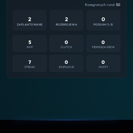
Rozegranych rund:
50
2
2
0
ZAPLANTOWANE
ROZBROJENIA
PODIUM (1-3)
5
0
0
MVP
CLUTCH
PIERWSZA KREW
7
0
0
STREAK
EKSPLOZJE
HOSTY