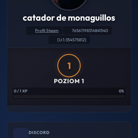
catador de monaguillos
Profil Steam
76561198314841540
[U:1:354575812]
1
POZIOM 1
0 / 1 XP
0%
DISCORD