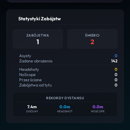
Statystyki Zabójstw
ZABÓJSTWA
ŚMIERCI
1
2
Asysty
0
Zadane obrażenia
142
Headshoty
0
NoScope
0
Przez ściane
0
Zabójstwa od tyłu
0
REKORDY DYSTANSU
7.4m
0.0m
0.0m
OGÓLNY
HEADSHOT
NOSCOPE