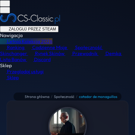
ZALOGUJ PRZEZ STEAM
Nawigacja
Letnia Kolekcja
2026
Ranking
Codzienne Misje
Społeczność
Skinchanger
Rynek Skinów
Przewodnik
Demka
Lista Banów
Discord
Sklep
Przeglądaj usługi
Sklep
Strona główna
/
Społeczność
/
catador de monaguillos