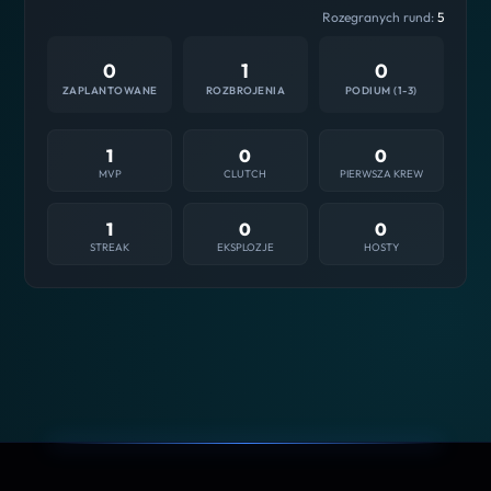
Rozegranych rund:
5
0
1
0
ZAPLANTOWANE
ROZBROJENIA
PODIUM (1-3)
1
0
0
MVP
CLUTCH
PIERWSZA KREW
1
0
0
STREAK
EKSPLOZJE
HOSTY