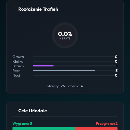
Rozłożenie Trafień
0.0%
HS RATE
Głowa
0
Klatka
0
Brzuch
1
Ręce
3
Nogi
0
Strzały:
26
Trafienia:
4
Cele i Medale
Wygrane: 3
Przegrane: 2