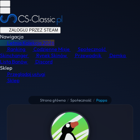
ZALOGUJ PRZEZ STEAM
Nawigacja
Letnia Kolekcja
2026
Ranking
Codzienne Misje
Społeczność
Skinchanger
Rynek Skinów
Przewodnik
Demka
Lista Banów
Discord
Sklep
Przeglądaj usługi
Sklep
Strona główna
/
Społeczność
/
Pappa