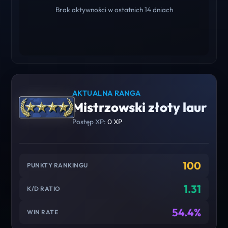
Brak aktywności w ostatnich 14 dniach
AKTUALNA RANGA
Mistrzowski złoty laur
Postęp XP:
0 XP
100
PUNKTY RANKINGU
1.31
K/D RATIO
54.4%
WIN RATE