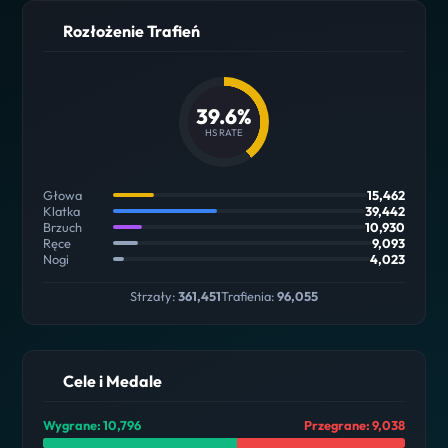
Rozłożenie Trafień
39.6%
HS RATE
Głowa
15,462
Klatka
39,442
Brzuch
10,930
Ręce
9,093
Nogi
4,023
Strzały:
361,451
Trafienia:
96,055
Cele i Medale
Wygrane: 10,796
Przegrane: 9,038