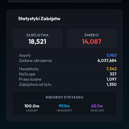
Statystyki Zabójstw
ZABÓJSTWA
ŚMIERCI
18,521
14,087
Asysty
5,983
Zadane obrażenia
6,037,684
Headshoty
7,342
NoScope
337
Przez ściane
1,097
Zabójstwa od tyłu
1,350
REKORDY DYSTANSU
100.0m
99.9m
63.7m
OGÓLNY
HEADSHOT
NOSCOPE