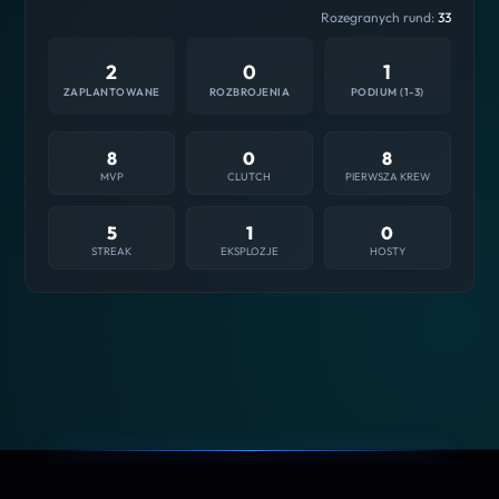
Rozegranych rund:
33
2
0
1
ZAPLANTOWANE
ROZBROJENIA
PODIUM (1-3)
8
0
8
MVP
CLUTCH
PIERWSZA KREW
5
1
0
STREAK
EKSPLOZJE
HOSTY