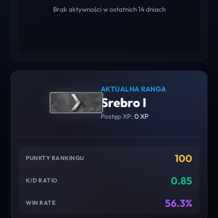
Brak aktywności w ostatnich 14 dniach
AKTUALNA RANGA
Srebro I
Postęp XP:
0 XP
100
PUNKTY RANKINGU
0.85
K/D RATIO
56.3%
WIN RATE