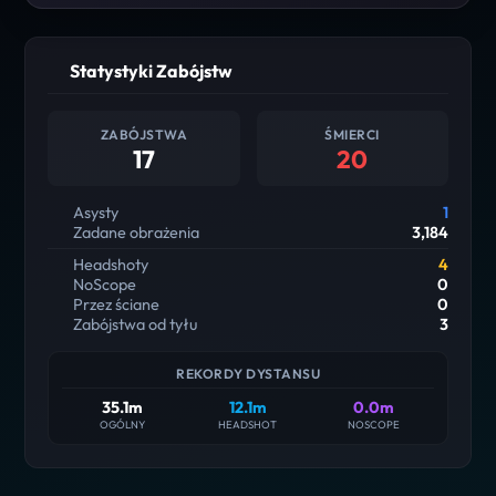
Statystyki Zabójstw
ZABÓJSTWA
ŚMIERCI
17
20
Asysty
1
Zadane obrażenia
3,184
Headshoty
4
NoScope
0
Przez ściane
0
Zabójstwa od tyłu
3
REKORDY DYSTANSU
35.1m
12.1m
0.0m
OGÓLNY
HEADSHOT
NOSCOPE