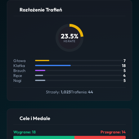
Rozłożenie Trafień
23.5%
HS RATE
Głowa
7
Klatka
18
Brzuch
5
Ręce
4
Nogi
5
Strzały:
1,023
Trafienia:
44
Cele i Medale
Wygrane: 18
Przegrane: 14