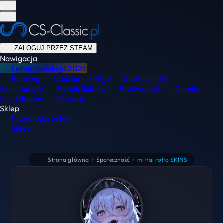
ZALOGUJ PRZEZ STEAM
Nawigacja
Letnia Kolekcja
2026
Ranking
Codzienne Misje
Społeczność
Skinchanger
Rynek Skinów
Przewodnik
Demka
Lista Banów
Discord
Sklep
Przeglądaj usługi
Sklep
Strona główna
/
Społeczność
/
mi hai rotto SKINS