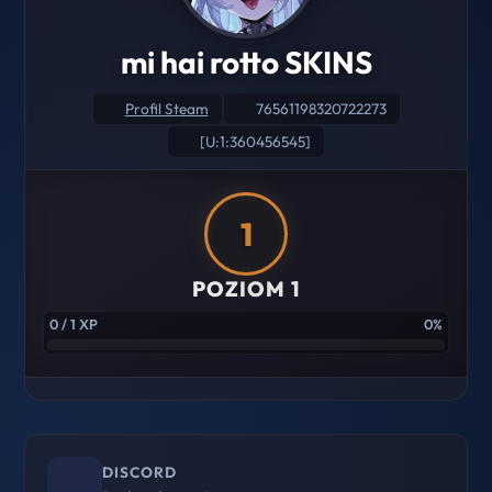
mi hai rotto SKINS
Profil Steam
76561198320722273
[U:1:360456545]
1
POZIOM 1
0 / 1 XP
0%
DISCORD