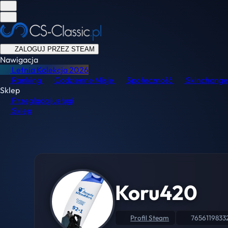
ZALOGUJ PRZEZ STEAM
Nawigacja
Letnia Kolekcja
2026
Ranking
Codzienne Misje
Społeczność
Skinchange
Sklep
Przeglądaj usługi
Sklep
Koru420
Profil Steam
7656119833