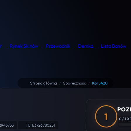
r
Rynek Skinów
Przewodnik
Demka
Lista Banów
Strona główna
Społeczność
Koru420
/
/
POZ
1
0 / 1 X
2943753
[U:1:372678025]