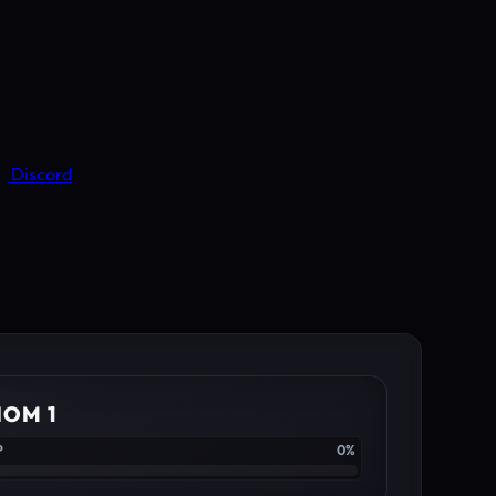
Discord
IOM 1
P
0%