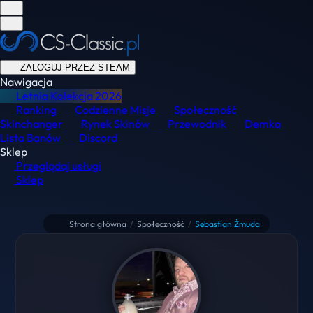
ZALOGUJ PRZEZ STEAM
Nawigacja
Letnia Kolekcja
2026
Ranking
Codzienne Misje
Społeczność
Skinchanger
Rynek Skinów
Przewodnik
Demka
Lista Banów
Discord
Sklep
Przeglądaj usługi
Sklep
Strona główna
/
Społeczność
/
Sebastian Żmuda