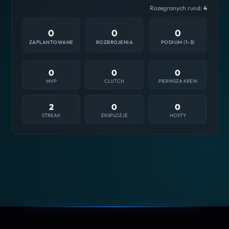
Rozegranych rund:
4
0
0
0
ZAPLANTOWANE
ROZBROJENIA
PODIUM (1-3)
0
0
0
MVP
CLUTCH
PIERWSZA KREW
2
0
0
STREAK
EKSPLOZJE
HOSTY