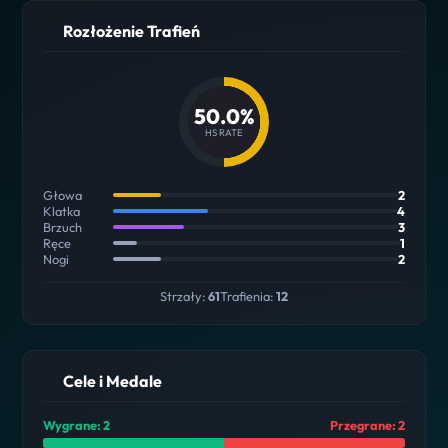
Rozłożenie Trafień
50.0%
HS RATE
Głowa
2
Klatka
4
Brzuch
3
Ręce
1
Nogi
2
Strzały:
61
Trafienia:
12
Cele i Medale
Wygrane: 2
Przegrane: 2