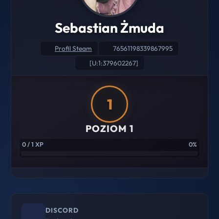
Sebastian Żmuda
Profil Steam
76561198339867995
[U:1:379602267]
1
POZIOM 1
0 / 1 XP
0%
DISCORD