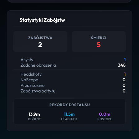
Statystyki Zabójstw
ZABÓJSTWA
ŚMIERCI
2
5
Asysty
1
Zadane obrażenia
348
Headshoty
1
NoScope
0
Przez ściane
0
Zabójstwa od tyłu
0
REKORDY DYSTANSU
13.9m
11.5m
0.0m
OGÓLNY
HEADSHOT
NOSCOPE