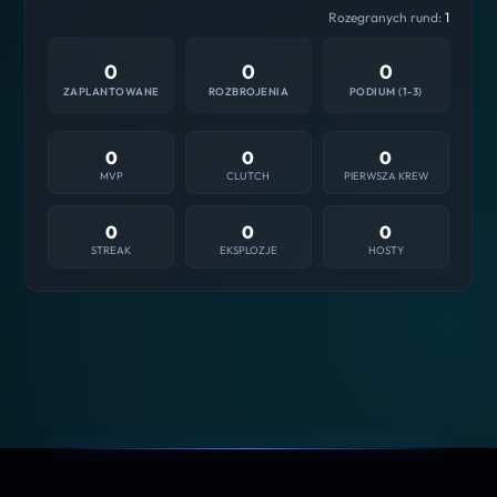
Rozegranych rund:
1
0
0
0
ZAPLANTOWANE
ROZBROJENIA
PODIUM (1-3)
0
0
0
MVP
CLUTCH
PIERWSZA KREW
0
0
0
STREAK
EKSPLOZJE
HOSTY