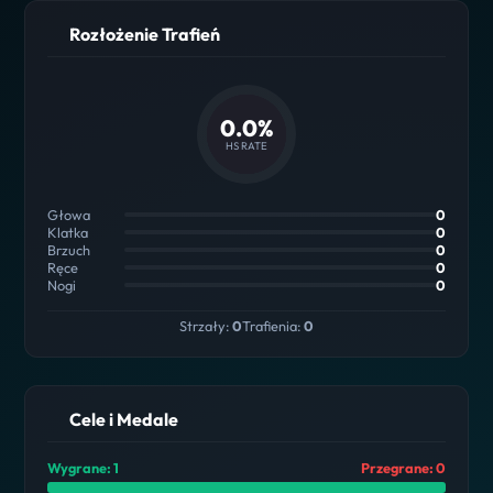
Rozłożenie Trafień
0.0%
HS RATE
Głowa
0
Klatka
0
Brzuch
0
Ręce
0
Nogi
0
Strzały:
0
Trafienia:
0
Cele i Medale
Wygrane: 1
Przegrane: 0