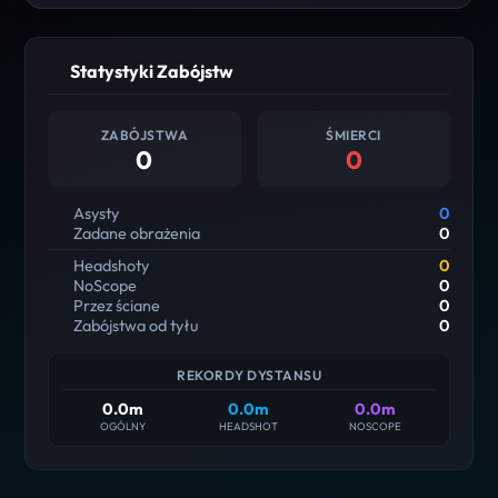
Statystyki Zabójstw
ZABÓJSTWA
ŚMIERCI
0
0
Asysty
0
Zadane obrażenia
0
Headshoty
0
NoScope
0
Przez ściane
0
Zabójstwa od tyłu
0
REKORDY DYSTANSU
0.0m
0.0m
0.0m
OGÓLNY
HEADSHOT
NOSCOPE