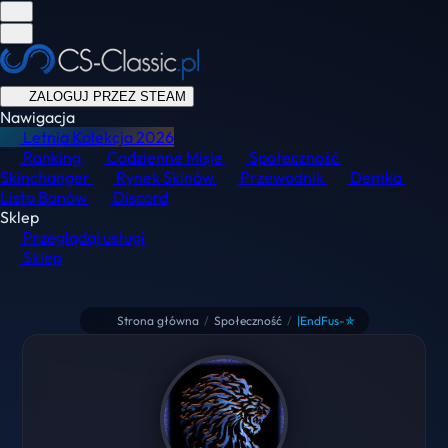
ZALOGUJ PRZEZ STEAM
Nawigacja
Letnia Kolekcja
2026
Ranking
Codzienne Misje
Społeczność
Skinchanger
Rynek Skinów
Przewodnik
Demka
Lista Banów
Discord
Sklep
Przeglądaj usługi
Sklep
Strona główna
/
Społeczność
/
|EndFus-✯