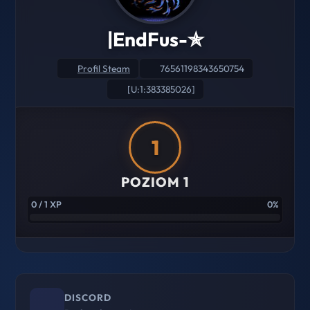
|EndFus-✯
Profil Steam
76561198343650754
[U:1:383385026]
1
POZIOM 1
0 / 1 XP
0%
DISCORD