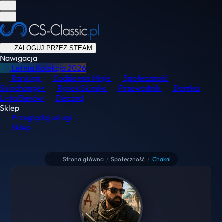
ZALOGUJ PRZEZ STEAM
Nawigacja
Letnia Kolekcja
2026
Ranking
Codzienne Misje
Społeczność
Skinchanger
Rynek Skinów
Przewodnik
Demka
Lista Banów
Discord
Sklep
Przeglądaj usługi
Sklep
Strona główna
/
Społeczność
/
Chakai