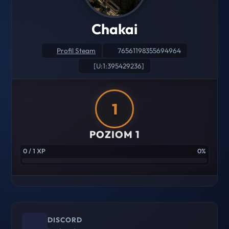
Chakai
Profil Steam
76561198355694964
[U:1:395429236]
1
POZIOM 1
0 / 1 XP
0%
DISCORD