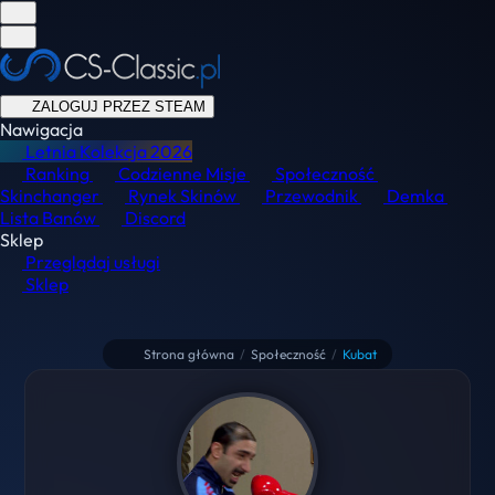
ZALOGUJ PRZEZ STEAM
Nawigacja
Letnia Kolekcja
2026
Ranking
Codzienne Misje
Społeczność
Skinchanger
Rynek Skinów
Przewodnik
Demka
Lista Banów
Discord
Sklep
Przeglądaj usługi
Sklep
Strona główna
/
Społeczność
/
Kubat