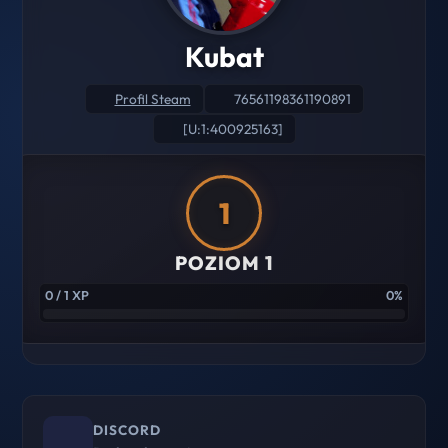
Kubat
Profil Steam
76561198361190891
[U:1:400925163]
1
POZIOM 1
0 / 1 XP
0%
DISCORD