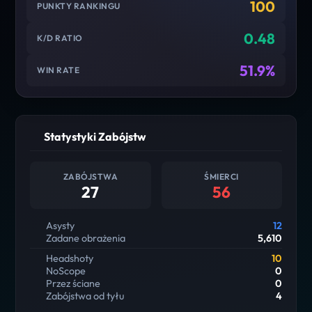
100
PUNKTY RANKINGU
0.48
K/D RATIO
51.9%
WIN RATE
Statystyki Zabójstw
ZABÓJSTWA
ŚMIERCI
27
56
Asysty
12
Zadane obrażenia
5,610
Headshoty
10
NoScope
0
Przez ściane
0
Zabójstwa od tyłu
4