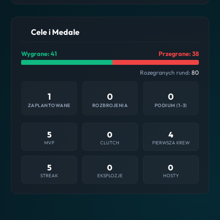
Cele i Medale
Wygrane: 41
Przegrane: 38
Rozegranych rund:
80
1
0
0
ZAPLANTOWANE
ROZBROJENIA
PODIUM (1-3)
5
0
4
MVP
CLUTCH
PIERWSZA KREW
5
0
0
STREAK
EKSPLOZJE
HOSTY