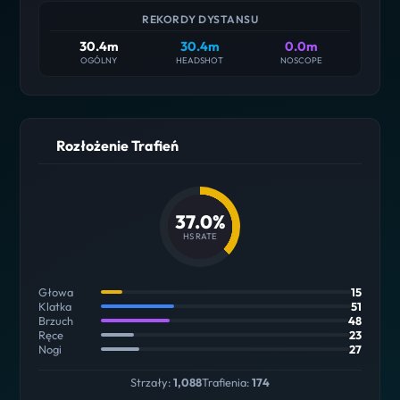
REKORDY DYSTANSU
30.4m
30.4m
0.0m
OGÓLNY
HEADSHOT
NOSCOPE
Rozłożenie Trafień
37.0%
HS RATE
Głowa
15
Klatka
51
Brzuch
48
Ręce
23
Nogi
27
Strzały:
1,088
Trafienia:
174