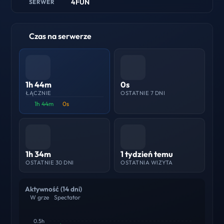
4FUN
SERWER
Czas na serwerze
1h 44m
0s
ŁĄCZNIE
OSTATNIE 7 DNI
1h 44m
0s
1h 34m
1 tydzień temu
OSTATNIE 30 DNI
OSTATNIA WIZYTA
Aktywność (14 dni)
W grze
Spectator
0.5h