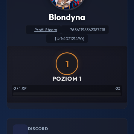
Blondyna
Profil Steam
76561198362387218
[U:1:402121490]
1
POZIOM 1
0 / 1 XP
0%
DISCORD