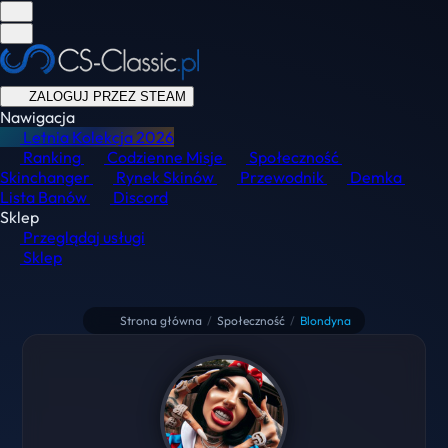
ZALOGUJ PRZEZ STEAM
Nawigacja
Letnia Kolekcja
2026
Ranking
Codzienne Misje
Społeczność
Skinchanger
Rynek Skinów
Przewodnik
Demka
Lista Banów
Discord
Sklep
Przeglądaj usługi
Sklep
Strona główna
/
Społeczność
/
Blondyna