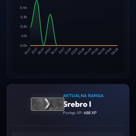
0.4h
0.3h
0.2h
0.1h
0.0h
27.07
28.07
29.07
30.07
31.07
01.08
02.08
03.08
04.08
05.08
06.08
07.08
26.07
08.08
AKTUALNA RANGA
Srebro I
Postęp XP:
688 XP