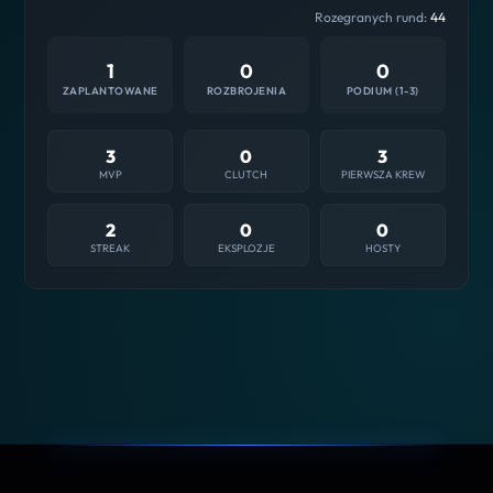
Rozegranych rund:
44
1
0
0
ZAPLANTOWANE
ROZBROJENIA
PODIUM (1-3)
3
0
3
MVP
CLUTCH
PIERWSZA KREW
2
0
0
STREAK
EKSPLOZJE
HOSTY