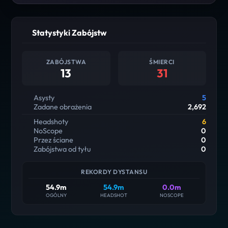
Statystyki Zabójstw
ZABÓJSTWA
ŚMIERCI
13
31
Asysty
5
Zadane obrażenia
2,692
Headshoty
6
NoScope
0
Przez ściane
0
Zabójstwa od tyłu
0
REKORDY DYSTANSU
54.9m
54.9m
0.0m
OGÓLNY
HEADSHOT
NOSCOPE