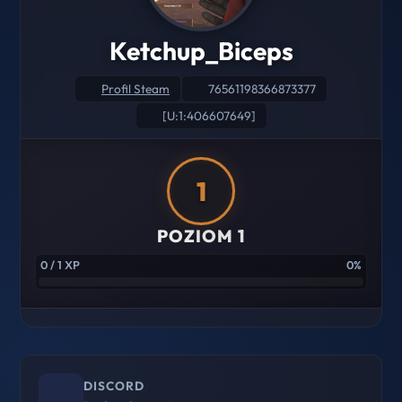
Ketchup_Biceps
Profil Steam
76561198366873377
[U:1:406607649]
1
POZIOM 1
0 / 1 XP
0%
DISCORD