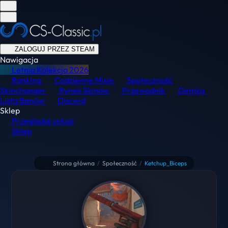
ZALOGUJ PRZEZ STEAM
Nawigacja
Letnia Kolekcja
2026
Ranking
Codzienne Misje
Społeczność
Skinchanger
Rynek Skinów
Przewodnik
Demka
Lista Banów
Discord
Sklep
Przeglądaj usługi
Sklep
Strona główna
/
Społeczność
/
Ketchup_Biceps