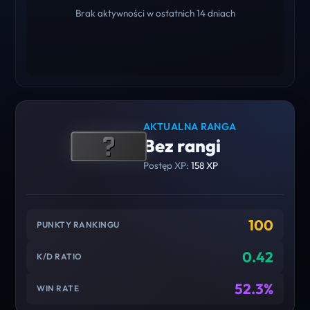
Brak aktywności w ostatnich 14 dniach
AKTUALNA RANGA
Bez rangi
Postęp XP:
158 XP
100
PUNKTY RANKINGU
0.42
K/D RATIO
52.3%
WIN RATE