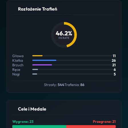
Rozłożenie Trafień
46.2%
HS RATE
Głowa
11
Klatka
26
Brzuch
21
Ręce
6
Nogi
5
Strzały:
544
Trafienia:
86
Cele i Medale
Wygrane: 23
Przegrane: 21