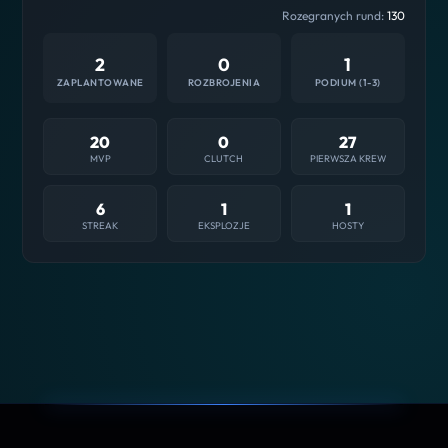
Rozegranych rund:
130
2
0
1
ZAPLANTOWANE
ROZBROJENIA
PODIUM (1-3)
20
0
27
MVP
CLUTCH
PIERWSZA KREW
6
1
1
STREAK
EKSPLOZJE
HOSTY