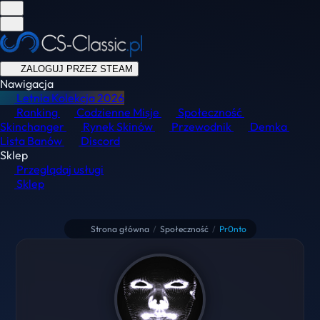
ZALOGUJ PRZEZ STEAM
Nawigacja
Letnia Kolekcja
2026
Ranking
Codzienne Misje
Społeczność
Skinchanger
Rynek Skinów
Przewodnik
Demka
Lista Banów
Discord
Sklep
Przeglądaj usługi
Sklep
Strona główna
/
Społeczność
/
Pr0nto