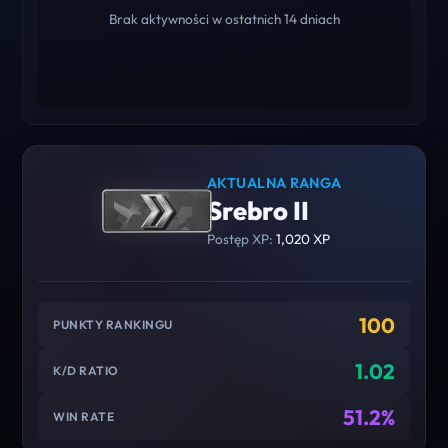
Brak aktywności w ostatnich 14 dniach
AKTUALNA RANGA
Srebro II
Postęp XP:
1,020 XP
100
PUNKTY RANKINGU
1.02
K/D RATIO
51.2%
WIN RATE