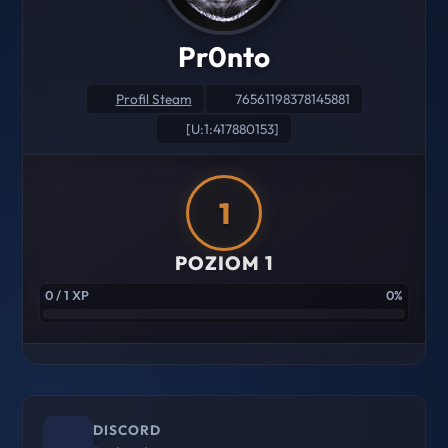
Pr0nto
Profil Steam
76561198378145881
[U:1:417880153]
1
POZIOM 1
0 / 1 XP
0%
DISCORD