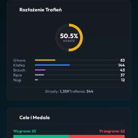
Rozłożenie Trafień
50.5%
HS RATE
Głowa
83
Klatka
144
Brzuch
43
Ręce
37
Nogi
12
Strzały:
1,359
Trafienia:
344
Cele i Medale
Wygrane: 65
Przegrane: 62