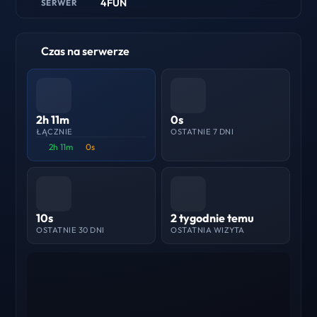
4FUN
SERWER
Czas na serwerze
2h 11m
0s
ŁĄCZNIE
OSTATNIE 7 DNI
2h 11m
0s
10s
2 tygodnie temu
OSTATNIE 30 DNI
OSTATNIA WIZYTA