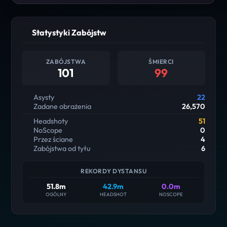
Statystyki Zabójstw
ZABÓJSTWA
ŚMIERCI
101
99
Asysty
22
Zadane obrażenia
26,570
Headshoty
51
NoScope
0
Przez ściane
4
Zabójstwa od tyłu
6
REKORDY DYSTANSU
51.8m
42.9m
0.0m
OGÓLNY
HEADSHOT
NOSCOPE