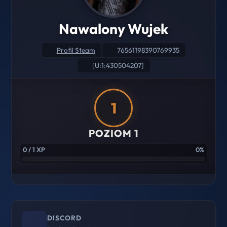
Nawalony Wujek
Profil Steam
76561198390769935
[U:1:430504207]
1
POZIOM 1
0 / 1 XP
0%
DISCORD