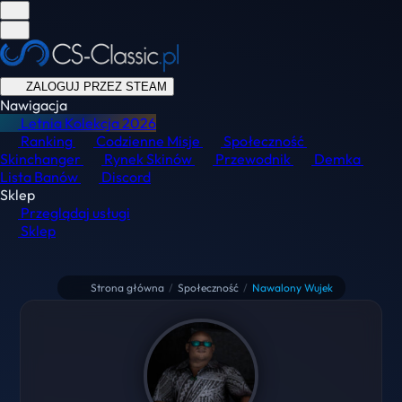
ZALOGUJ PRZEZ STEAM
Nawigacja
Letnia Kolekcja
2026
Ranking
Codzienne Misje
Społeczność
Skinchanger
Rynek Skinów
Przewodnik
Demka
Lista Banów
Discord
Sklep
Przeglądaj usługi
Sklep
Strona główna
/
Społeczność
/
Nawalony Wujek