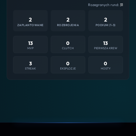
Rozegranych rund:
31
2
2
2
ZAPLANTOWANE
ROZBROJENIA
PODIUM (1-3)
13
0
13
MVP
CLUTCH
PIERWSZA KREW
3
0
0
STREAK
EKSPLOZJE
HOSTY