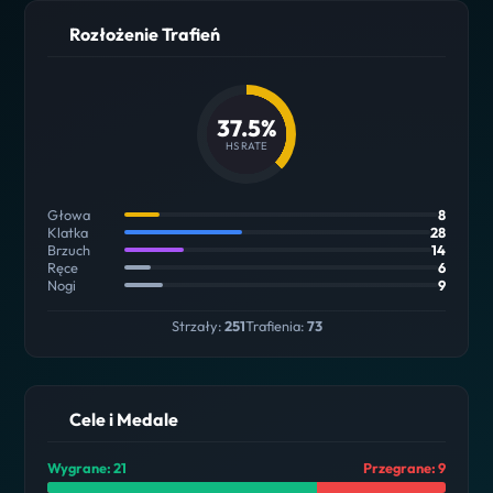
Rozłożenie Trafień
37.5%
HS RATE
Głowa
8
Klatka
28
Brzuch
14
Ręce
6
Nogi
9
Strzały:
251
Trafienia:
73
Cele i Medale
Wygrane: 21
Przegrane: 9