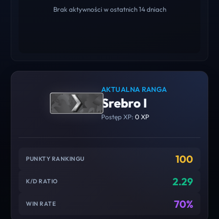
Brak aktywności w ostatnich 14 dniach
AKTUALNA RANGA
Srebro I
Postęp XP:
0 XP
100
PUNKTY RANKINGU
2.29
K/D RATIO
70%
WIN RATE