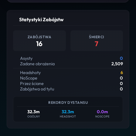
Statystyki Zabójstw
ZABÓJSTWA
ŚMIERCI
16
7
Asysty
0
Zadane obrażenia
2,509
Headshoty
6
NoScope
0
Przez ściane
0
Zabójstwa od tyłu
0
REKORDY DYSTANSU
32.3m
32.3m
0.0m
OGÓLNY
HEADSHOT
NOSCOPE