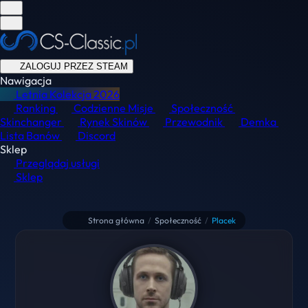
ZALOGUJ PRZEZ STEAM
Nawigacja
Letnia Kolekcja
2026
Ranking
Codzienne Misje
Społeczność
Skinchanger
Rynek Skinów
Przewodnik
Demka
Lista Banów
Discord
Sklep
Przeglądaj usługi
Sklep
Strona główna
/
Społeczność
/
Placek