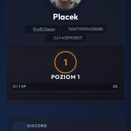
Placek
Profil Steam
76561198396258285
[U:1:435992557]
1
POZIOM 1
0 / 1 XP
0%
DISCORD