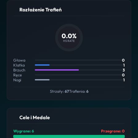
Rozłożenie Trafień
0.0%
HS RATE
Głowa
0
Klatka
1
Brzuch
3
Ręce
0
Nogi
1
Strzały:
67
Trafienia:
6
Cele i Medale
Wygrane: 6
Przegrane: 0