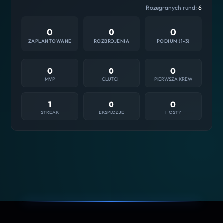
Rozegranych rund:
6
0
0
0
ZAPLANTOWANE
ROZBROJENIA
PODIUM (1-3)
0
0
0
MVP
CLUTCH
PIERWSZA KREW
1
0
0
STREAK
EKSPLOZJE
HOSTY