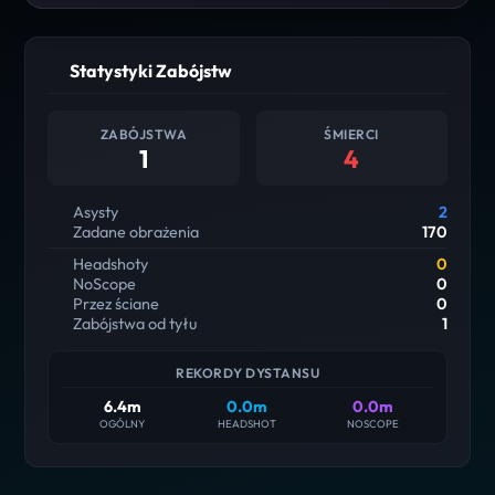
Statystyki Zabójstw
ZABÓJSTWA
ŚMIERCI
1
4
Asysty
2
Zadane obrażenia
170
Headshoty
0
NoScope
0
Przez ściane
0
Zabójstwa od tyłu
1
REKORDY DYSTANSU
6.4m
0.0m
0.0m
OGÓLNY
HEADSHOT
NOSCOPE