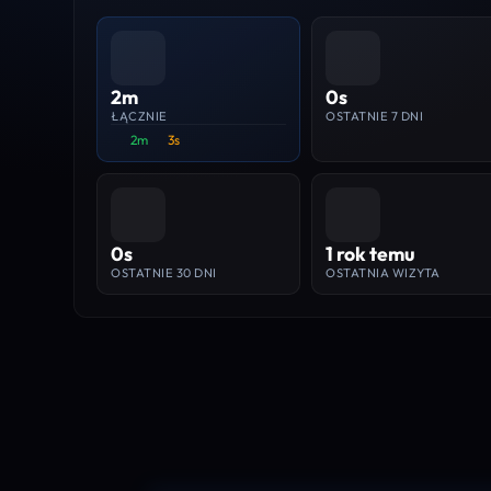
2m
0s
ŁĄCZNIE
OSTATNIE 7 DNI
2m
3s
0s
1 rok temu
OSTATNIE 30 DNI
OSTATNIA WIZYTA