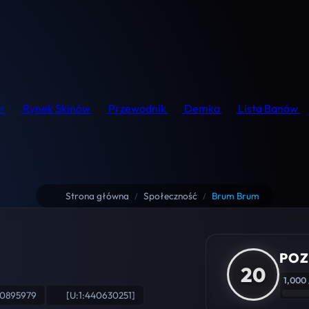
r
Rynek Skinów
Przewodnik
Demka
Lista Banów
Strona główna
Społeczność
Brum Brum
/
/
POZ
20
1,000 
00895979
[U:1:440630251]