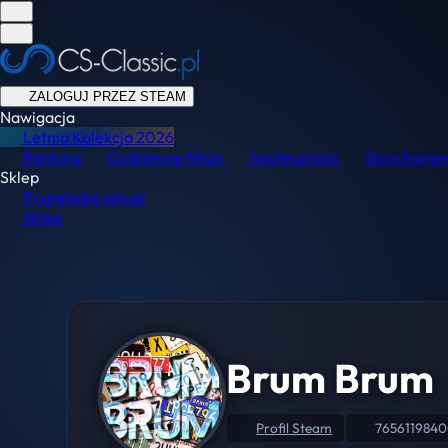
ZALOGUJ PRZEZ STEAM
Nawigacja
Letnia Kolekcja
2026
Ranking
Codzienne Misje
Społeczność
Skinchange
Sklep
Przeglądaj usługi
Sklep
Brum Brum
Profil Steam
765611984