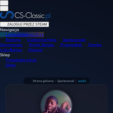
ZALOGUJ PRZEZ STEAM
Nawigacja
Letnia Kolekcja
2026
Ranking
Codzienne Misje
Społeczność
Skinchanger
Rynek Skinów
Przewodnik
Demka
Lista Banów
Discord
Sklep
Przeglądaj usługi
Sklep
Strona główna
/
Społeczność
/
zonkil