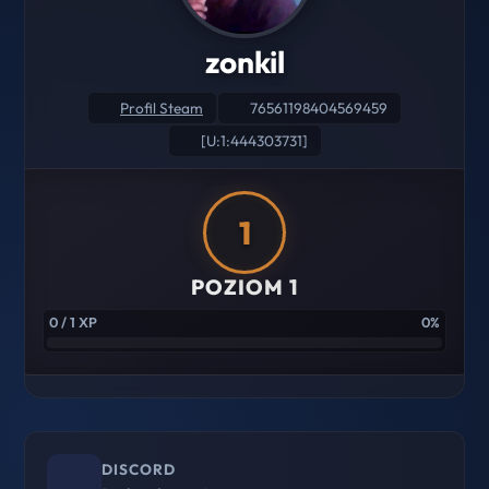
zonkil
Profil Steam
76561198404569459
[U:1:444303731]
1
POZIOM 1
0 / 1 XP
0%
DISCORD