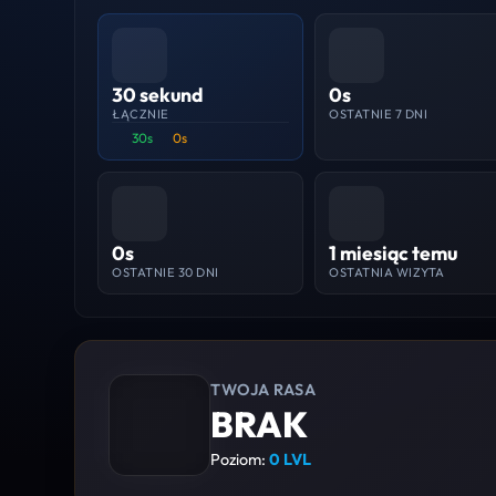
30 sekund
0s
ŁĄCZNIE
OSTATNIE 7 DNI
30s
0s
0s
1 miesiąc temu
OSTATNIE 30 DNI
OSTATNIA WIZYTA
TWOJA RASA
BRAK
Poziom:
0 LVL