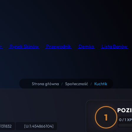
r
Rynek Skinów
Przewodnik
Demka
Lista Banów
Strona główna
Społeczność
Kuchtik
/
/
POZI
1
0 / 1 XP
131832
[U:1:454866104]