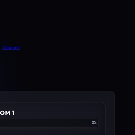
Discord
OM 1
0%