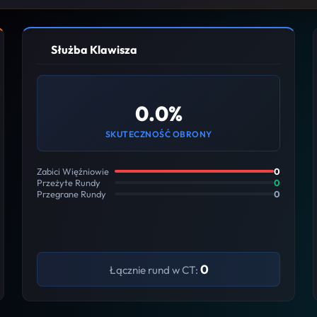
Służba Klawisza
0.0%
SKUTECZNOŚĆ OBRONY
Zabici Więźniowie
0
Przeżyte Rundy
0
Przegrane Rundy
0
0
Łącznie rund w CT: