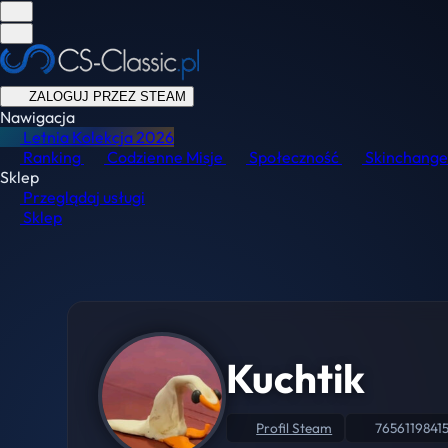
ZALOGUJ PRZEZ STEAM
Nawigacja
Letnia Kolekcja
2026
Ranking
Codzienne Misje
Społeczność
Skinchange
Sklep
Przeglądaj usługi
Sklep
Kuchtik
Profil Steam
76561198415