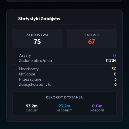
Statystyki Zabójstw
ZABÓJSTWA
ŚMIERCI
75
67
Asysty
17
Zadane obrażenia
11,734
Headshoty
30
NoScope
0
Przez ściane
3
Zabójstwa od tyłu
6
REKORDY DYSTANSU
93.2m
93.2m
0.0m
OGÓLNY
HEADSHOT
NOSCOPE