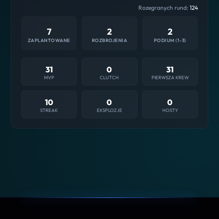
Rozegranych rund:
124
7
2
2
ZAPLANTOWANE
ROZBROJENIA
PODIUM (1-3)
31
0
31
MVP
CLUTCH
PIERWSZA KREW
10
0
0
STREAK
EKSPLOZJE
HOSTY