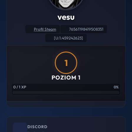
vesu
Profil Steam
76561198419508351
[U:1:459242623]
1
POZIOM 1
0 / 1 XP
0%
DISCORD