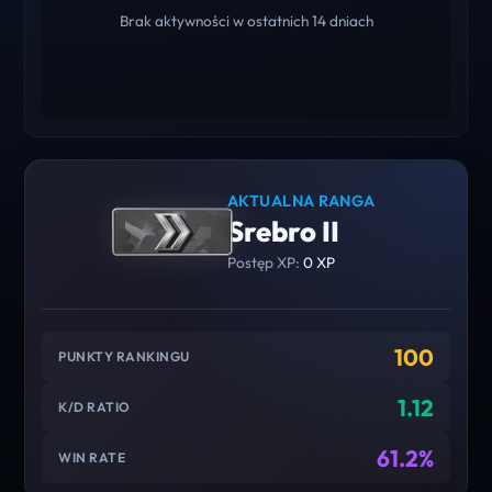
Brak aktywności w ostatnich 14 dniach
AKTUALNA RANGA
Srebro II
Postęp XP:
0 XP
100
PUNKTY RANKINGU
1.12
K/D RATIO
61.2%
WIN RATE