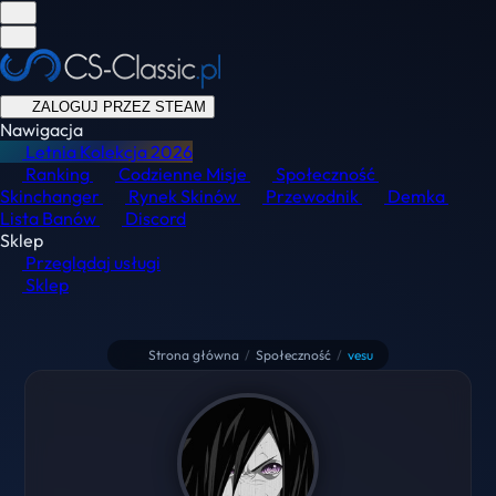
ZALOGUJ PRZEZ STEAM
Nawigacja
Letnia Kolekcja
2026
Ranking
Codzienne Misje
Społeczność
Skinchanger
Rynek Skinów
Przewodnik
Demka
Lista Banów
Discord
Sklep
Przeglądaj usługi
Sklep
Strona główna
/
Społeczność
/
vesu