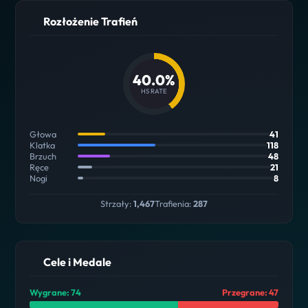
Rozłożenie Trafień
40.0%
HS RATE
Głowa
41
Klatka
118
Brzuch
48
Ręce
21
Nogi
8
Strzały:
1,467
Trafienia:
287
Cele i Medale
Wygrane: 74
Przegrane: 47