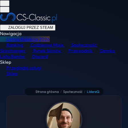
ZALOGUJ PRZEZ STEAM
Nawigacja
Letnia Kolekcja
2026
Ranking
Codzienne Misje
Społeczność
Skinchanger
Rynek Skinów
Przewodnik
Demka
Lista Banów
Discord
Sklep
Przeglądaj usługi
Sklep
Strona główna
/
Społeczność
/
LIdereQ