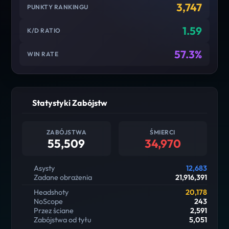
3,747
PUNKTY RANKINGU
1.59
K/D RATIO
57.3%
WIN RATE
Statystyki Zabójstw
ZABÓJSTWA
ŚMIERCI
55,509
34,970
Asysty
12,683
Zadane obrażenia
21,916,391
Headshoty
20,178
NoScope
243
Przez ściane
2,591
Zabójstwa od tyłu
5,051