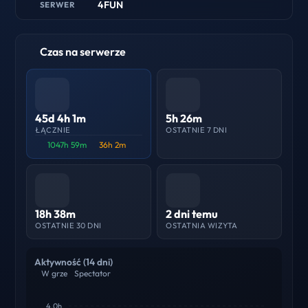
4FUN
SERWER
Czas na serwerze
45d 4h 1m
5h 26m
ŁĄCZNIE
OSTATNIE 7 DNI
1047h 59m
36h 2m
18h 38m
2 dni temu
OSTATNIE 30 DNI
OSTATNIA WIZYTA
Aktywność (14 dni)
W grze
Spectator
4.0h