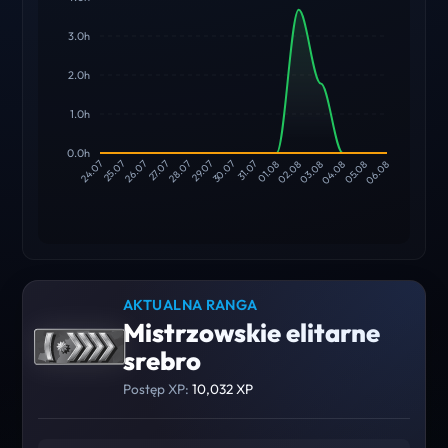
3.0h
2.0h
1.0h
0.0h
25.07
26.07
27.07
28.07
29.07
30.07
31.07
01.08
02.08
03.08
04.08
05.08
24.07
06.08
AKTUALNA RANGA
Mistrzowskie elitarne
srebro
Postęp XP:
10,032 XP