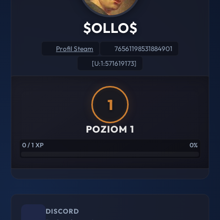
$OLLO$
Profil Steam
76561198531884901
[U:1:571619173]
1
POZIOM 1
0 / 1 XP
0%
DISCORD