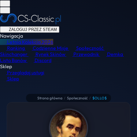
ZALOGUJ PRZEZ STEAM
Nawigacja
Letnia Kolekcja
2026
Ranking
Codzienne Misje
Społeczność
Skinchanger
Rynek Skinów
Przewodnik
Demka
Lista Banów
Discord
Sklep
Przeglądaj usługi
Sklep
Strona główna
/
Społeczność
/
$OLLO$