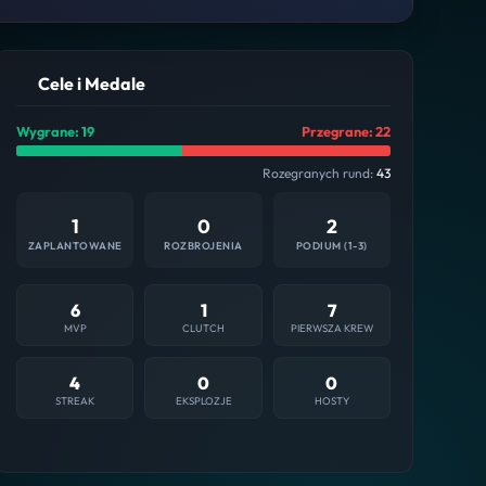
Cele i Medale
Wygrane: 19
Przegrane: 22
Rozegranych rund:
43
1
0
2
ZAPLANTOWANE
ROZBROJENIA
PODIUM (1-3)
6
1
7
MVP
CLUTCH
PIERWSZA KREW
4
0
0
STREAK
EKSPLOZJE
HOSTY