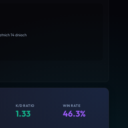
tnich 14 dniach
K/D RATIO
WIN RATE
1.33
46.3%