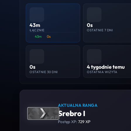
43m
0s
ŁĄCZNIE
OSTATNIE 7 DNI
43m
0s
0s
4 tygodnie temu
OSTATNIE 30 DNI
OSTATNIA WIZYTA
AKTUALNA RANGA
Srebro I
Postęp XP:
729 XP