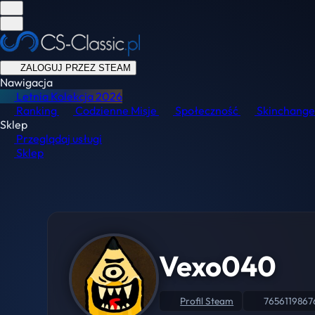
ZALOGUJ PRZEZ STEAM
Nawigacja
Letnia Kolekcja
2026
Ranking
Codzienne Misje
Społeczność
Skinchange
Sklep
Przeglądaj usługi
Sklep
Vexo040
Profil Steam
7656119867