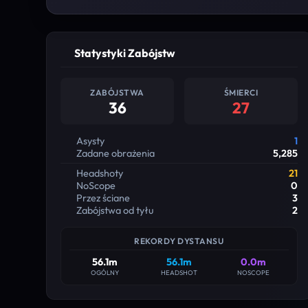
Statystyki Zabójstw
ZABÓJSTWA
ŚMIERCI
36
27
Asysty
1
Zadane obrażenia
5,285
Headshoty
21
NoScope
0
Przez ściane
3
Zabójstwa od tyłu
2
REKORDY DYSTANSU
56.1m
56.1m
0.0m
OGÓLNY
HEADSHOT
NOSCOPE