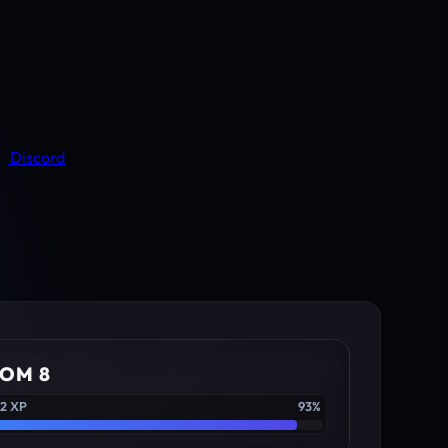
Discord
OM 8
02 XP
93%