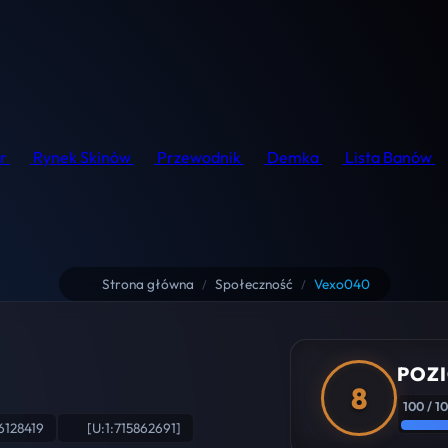
r
Rynek Skinów
Przewodnik
Demka
Lista Banów
Strona główna
Społeczność
Vexo040
/
/
POZI
8
100 / 1
6128419
[U:1:715862691]