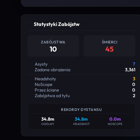
Statystyki Zabójstw
ZABÓJSTWA
ŚMIERCI
10
45
Asysty
7
Zadane obrażenia
3,361
Headshoty
3
NoScope
0
Przez ściane
0
Zabójstwa od tyłu
2
REKORDY DYSTANSU
34.8m
34.8m
0.0m
OGÓLNY
HEADSHOT
NOSCOPE