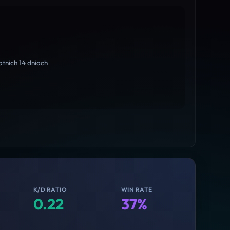
tnich 14 dniach
K/D RATIO
WIN RATE
0.22
37%