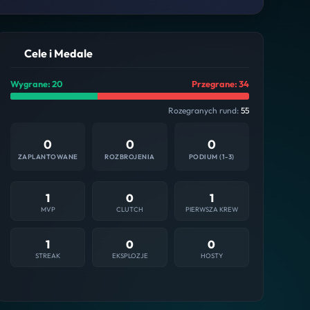
Cele i Medale
Wygrane: 20
Przegrane: 34
Rozegranych rund:
55
0
0
0
ZAPLANTOWANE
ROZBROJENIA
PODIUM (1-3)
1
0
1
MVP
CLUTCH
PIERWSZA KREW
1
0
0
STREAK
EKSPLOZJE
HOSTY