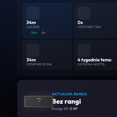
34m
0s
ŁĄCZNIE
OSTATNIE 7 DNI
34m
0s
34m
4 tygodnie temu
OSTATNIE 30 DNI
OSTATNIA WIZYTA
AKTUALNA RANGA
Bez rangi
Postęp XP:
0 XP