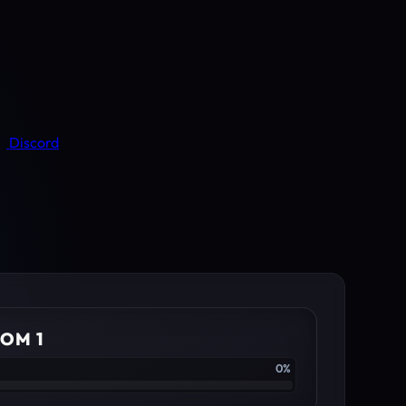
Discord
OM 1
0%