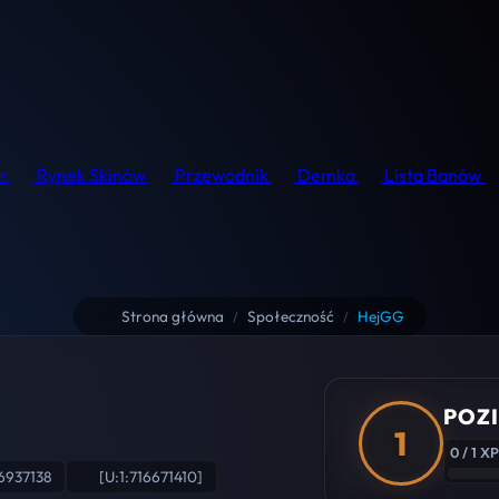
r
Rynek Skinów
Przewodnik
Demka
Lista Banów
Strona główna
Społeczność
HejGG
/
/
POZI
1
0 / 1 XP
6937138
[U:1:716671410]