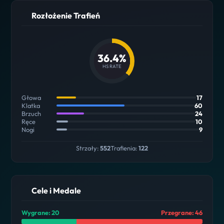
Rozłożenie Trafień
36.4%
HS RATE
Głowa
17
Klatka
60
Brzuch
24
Ręce
10
Nogi
9
Strzały:
552
Trafienia:
122
Cele i Medale
Wygrane: 20
Przegrane: 46