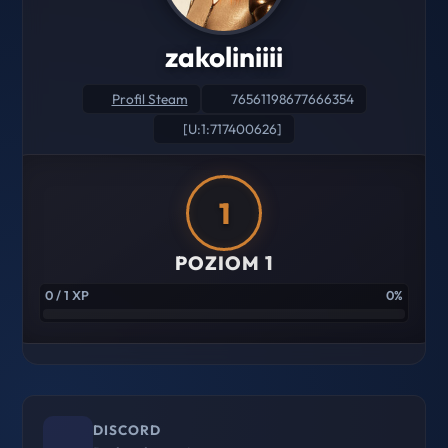
zakoliniiii
Profil Steam
76561198677666354
[U:1:717400626]
1
POZIOM 1
0 / 1 XP
0%
DISCORD