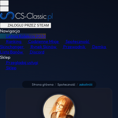
ZALOGUJ PRZEZ STEAM
Nawigacja
Letnia Kolekcja
2026
Ranking
Codzienne Misje
Społeczność
Skinchanger
Rynek Skinów
Przewodnik
Demka
Lista Banów
Discord
Sklep
Przeglądaj usługi
Sklep
Strona główna
/
Społeczność
/
zakoliniiii