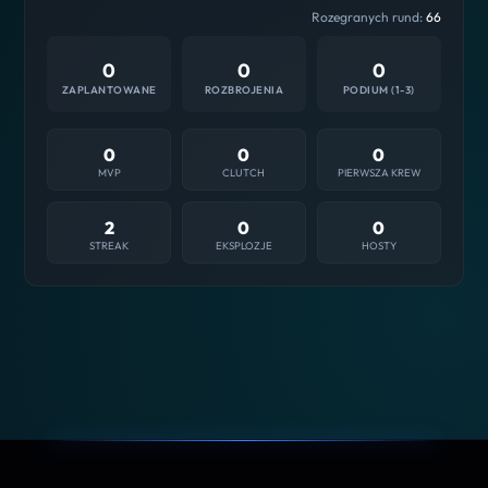
Rozegranych rund:
66
0
0
0
ZAPLANTOWANE
ROZBROJENIA
PODIUM (1-3)
0
0
0
MVP
CLUTCH
PIERWSZA KREW
2
0
0
STREAK
EKSPLOZJE
HOSTY