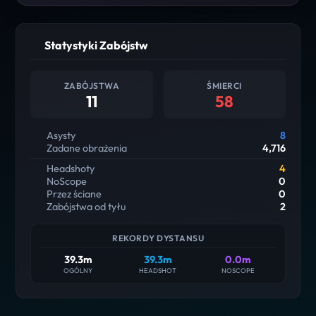
Statystyki Zabójstw
ZABÓJSTWA
ŚMIERCI
11
58
Asysty
8
Zadane obrażenia
4,716
Headshoty
4
NoScope
0
Przez ściane
0
Zabójstwa od tyłu
2
REKORDY DYSTANSU
39.3m
39.3m
0.0m
OGÓLNY
HEADSHOT
NOSCOPE